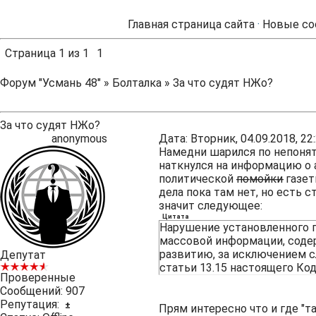
Главная страница сайта
·
Новые со
Страница
1
из
1
1
Форум "Усмань 48"
»
Болталка
»
За что судят НЖо?
За что судят НЖо?
anonymous
Дата: Вторник, 04.09.2018, 2
Намедни шарился по непонят
наткнулся на информацию о
политической п̶о̶м̶о̶й̶к̶и̶ г
дела пока там нет, но есть с
значит следующее:
Цитата
Нарушение установленного 
массовой информации, соде
развитию, за исключением с
Депутат
статьи 13.15 настоящего Ко
Проверенные
Сообщений:
907
Репутация:
±
Прям интересно что и где "т