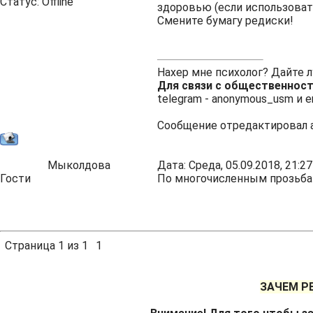
Статус:
Offline
здоровью (если использоват
Смените бумагу редиски!
Нахер мне психолог? Дайте 
Для связи с общественнос
telegram -
anonymous_usm
и e
Сообщение отредактировал
Мыколдова
Дата: Среда, 05.09.2018, 21:
Гости
По многочисленным прозьбам 
Страница
1
из
1
1
ЗАЧЕМ Р