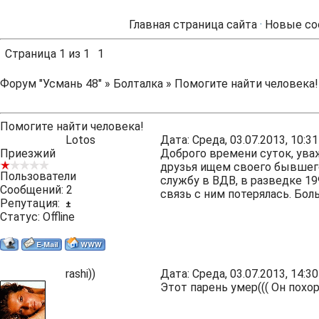
Главная страница сайта
·
Новые со
Страница
1
из
1
1
Форум "Усмань 48"
»
Болталка
»
Помогите найти человека!
Помогите найти человека!
Lotos
Дата: Среда, 03.07.2013, 10:
Приезжий
Доброго времени суток, ува
друзья ищем своего бывшего
Пользователи
службу в ВДВ, в разведке 19
Сообщений:
2
связь с ним потерялась. Боль
Репутация:
±
Статус:
Offline
rashi))
Дата: Среда, 03.07.2013, 14:
Этот парень умер((( Он похо