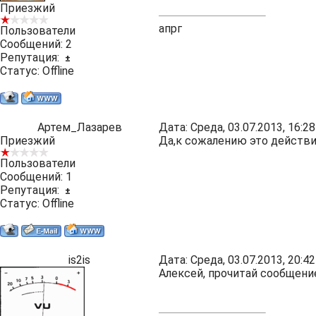
Приезжий
апрг
Пользователи
Сообщений:
2
Репутация:
±
Статус:
Offline
Артем_Лазарев
Дата: Среда, 03.07.2013, 16:
Приезжий
Да,к сожалению это действит
Пользователи
Сообщений:
1
Репутация:
±
Статус:
Offline
is2is
Дата: Среда, 03.07.2013, 20:
Алексей, прочитай сообщение