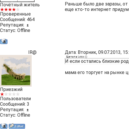
Раньше было две заразы, от
Почётный житель
еще кто-то интернет придум
Проверенные
Сообщений:
464
Репутация:
±
Статус:
Offline
IR@
Дата: Вторник, 09.07.2013, 1
Цитата
Lotos
(
)
И если остались близкие ро
мама его торгует на рынке 
Приезжий
Пользователи
Сообщений:
3
Репутация:
±
Статус:
Offline