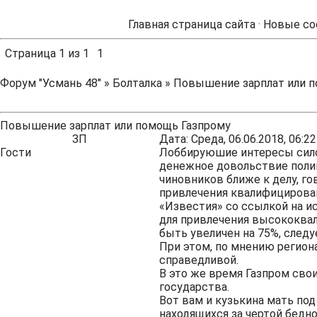
Главная страница сайта
·
Новые со
Страница
1
из
1
1
Форум "Усмань 48"
»
Болталка
»
Повышение зарплат или п
Повышение зарплат или помощь Газпрому
ЗП
Дата: Среда, 06.06.2018, 06:
Гости
Лоббируюшие интересы силов
денежное довольствие полиц
чиновников ближе к делу, го
привлечения квалифицирован
«Известия» со ссылкой на и
для привлечения высококва
быть увеличен на 75%, следу
При этом, по мнению региона
справедливой.
В это же время Газпром сво
государства.
Вот вам и кузькина мать под
находящихся за чертой беднос