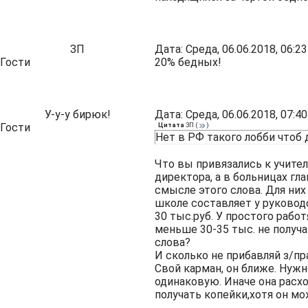
ЗП
Дата: Среда, 06.06.2018, 06:
Гости
20% бедных!
У-у-у бирюк!
Дата: Среда, 06.06.2018, 07:
Гости
Цитата
ЗП
(
)
Нет в РФ такого лобби чтоб 
Что вы привязались к учител
директора, а в больницах г
смысле этого слова. Для них
школе составляет у руководс
30 тыс.руб. У простого работ
меньше 30-35 тыс. не получа
слова?
И сколько не прибавляй з/пр
Свой карман, он ближе. Нужн
одинаковую. Иначе она расхо
получать копейки,хотя он м