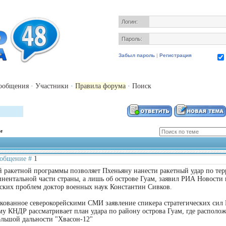
Логин:
Пароль:
Забыл пароль
|
Регистрация
ообщения
·
Участники
·
Правила форума
·
Поиск
зе
Сообщение #
1
й ракетной программы позволяет Пхеньяну нанести ракетный удар по те
инентальной части страны, а лишь об острове Гуам, заявил РИА Новости 
ских проблем доктор военных наук Константин Сивков.
кованное северокорейскими СМИ заявление спикера стратегических сил
му КНДР рассматривает план удара по району острова Гуам, где располож
льшой дальности "Хвасон-12"