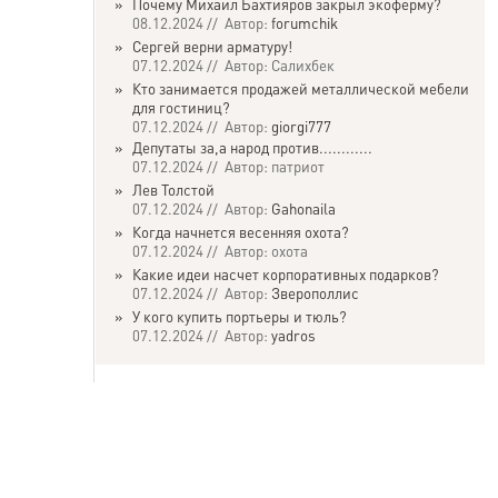
»
Почему Михаил Бахтияров закрыл экоферму?
08.12.2024 // Автор:
forumchik
»
Сергей верни арматуру!
07.12.2024 // Автор: Салихбек
»
Кто занимается продажей металлической мебели
для гостиниц?
07.12.2024 // Автор:
giorgi777
»
Депутаты за,а народ против............
07.12.2024 // Автор: патриот
»
Лев Толстой
07.12.2024 // Автор:
Gahonaila
»
Когда начнется весенняя охота?
07.12.2024 // Автор: охота
»
Какие идеи насчет корпоративных подарков?
07.12.2024 // Автор:
Зверополлис
»
У кого купить портьеры и тюль?
07.12.2024 // Автор:
yadros