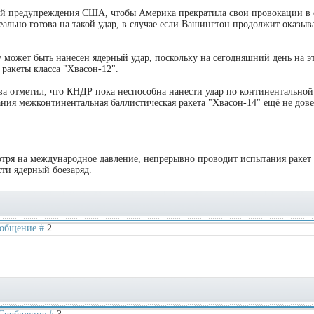
ией предупреждения США, чтобы Америка прекратила свои провокации в
еально готова на такой удар, в случае если Вашингтон продолжит оказыв
у может быть нанесен ядерный удар, поскольку на сегодняшний день на э
ракеты класса "Хвасон-12".
тва отметил, что КНДР пока неспособна нанести удар по континентальной
ия межконтинентальная баллистическая ракета "Хвасон-14" ещё не дове
отря на международное давление, непрерывно проводит испытания ракет
сти ядерный боезаряд.
Сообщение #
2