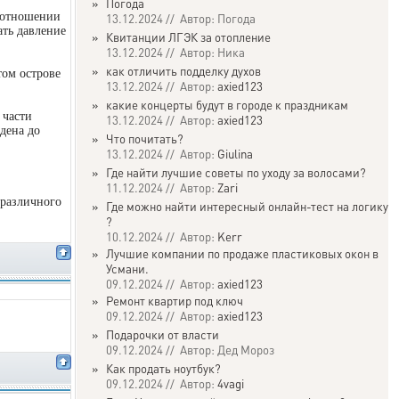
»
Погода
 отношении
13.12.2024 // Автор: Погода
ать давление
»
Квитанции ЛГЭК за отопление
13.12.2024 // Автор: Ника
»
как отличить подделку духов
том острове
13.12.2024 // Автор:
axied123
»
какие концерты будут в городе к праздникам
 части
13.12.2024 // Автор:
axied123
дена до
»
Что почитать?
13.12.2024 // Автор:
Giulina
»
Где найти лучшие советы по уходу за волосами?
11.12.2024 // Автор:
Zari
 различного
»
Где можно найти интересный онлайн-тест на логику
?
10.12.2024 // Автор:
Kerr
»
Лучшие компании по продаже пластиковых окон в
Усмани.
09.12.2024 // Автор:
axied123
»
Ремонт квартир под ключ
09.12.2024 // Автор:
axied123
»
Подарочки от власти
09.12.2024 // Автор: Дед Мороз
»
Как продать ноутбук?
09.12.2024 // Автор:
4vagi