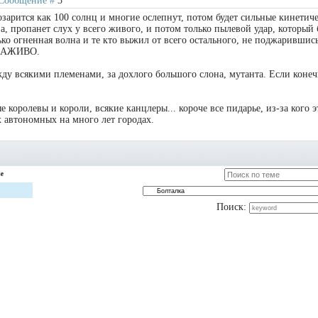
| Сообщение #
3
озарится как 100 солнц и многие ослепнут, потом будет сильные кинетич
а, пропанет слух у всего живого, и потом только пылевой удар, который 
ко огненная волна и те кто выжил от всего остального, не поджарившис
ЗАЖИВО.
ду всякими племенами, за дохлого большого слона, мутанта. Если коне
королевы и короли, всякие канцлеры... короче все пидарье, из-за кого эт
х автономных на много лет городах.
зе
Поиск: