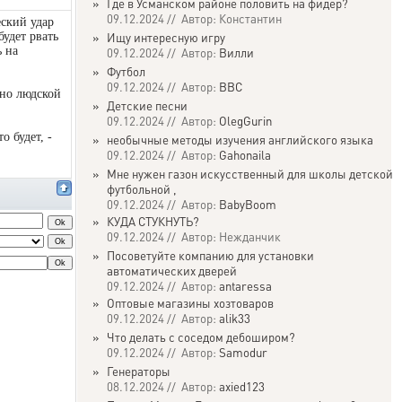
»
Где в Усманском районе половить на фидер?
09.12.2024 // Автор: Константин
еский удар
будет рвать
»
Ищу интересную игру
ь на
09.12.2024 // Автор:
Вилли
»
Футбол
09.12.2024 // Автор:
ВВС
чно людской
»
Детские песни
09.12.2024 // Автор:
OlegGurin
о будет, -
»
необычные методы изучения английского языка
09.12.2024 // Автор:
Gahonaila
»
Мне нужен газон искусственный для школы детской
футбольной ,
09.12.2024 // Автор:
BabyBoom
»
КУДА СТУКНУТЬ?
09.12.2024 // Автор: Нежданчик
»
Посоветуйте компанию для установки
автоматических дверей
09.12.2024 // Автор:
antaressa
»
Оптовые магазины хозтоваров
09.12.2024 // Автор:
alik33
»
Что делать с соседом дебоширом?
09.12.2024 // Автор:
Samodur
»
Генераторы
08.12.2024 // Автор:
axied123