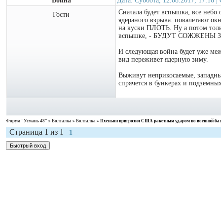
Война
Дата: Суббота, 12.08.2017, 17:16 
Сначала будет вспышка, все небо 
Гости
ядераного взрыва: повалетают окн
на куски ПЛОТЬ. Ну а потом толь
вспышке, - БУДУТ СОЖЖЕНЫ 
И следующая война будет уже меж
вид переживет ядерную зиму.
Выживут неприкосаемые, западные 
спрячется в бункерах и подземны
Форум "Усмань 48"
»
Болталка
»
Болталка
»
Пхеньян пригрозил США ракетным ударом по военной ба
Страница
1
из
1
1