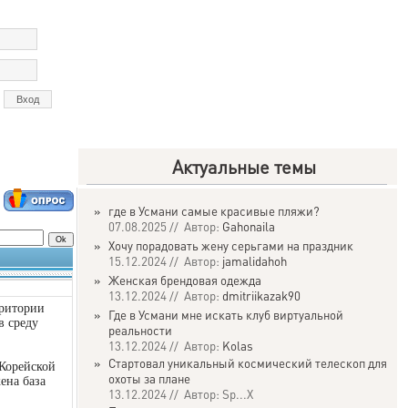
Актуальные темы
»
где в Усмани самые красивые пляжи?
07.08.2025 // Автор:
Gahonaila
»
Хочу порадовать жену серьгами на праздник
15.12.2024 // Автор:
jamalidahoh
»
Женская брендовая одежда
13.12.2024 // Автор:
dmitriikazak90
рритории
»
Где в Усмани мне искать клуб виртуальной
в среду
реальности
13.12.2024 // Автор:
Kolas
»
Стартовал уникальный космический телескоп для
 Корейской
охоты за плане
ена база
13.12.2024 // Автор: Sp...X