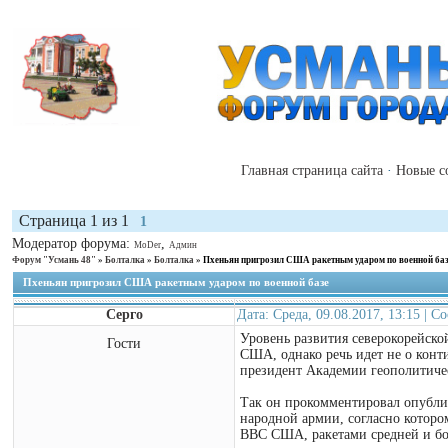
Главная страница сайта
·
Новые с
Страница
1
из
1
1
Модератор форума:
,
MoDer
Админ
Форум "Усмань 48"
»
Болталка
»
Болталка
»
Пхеньян пригрозил США ракетным ударом по военной ба
Пхеньян пригрозил США ракетным ударом по военной базе
Серго
Дата: Среда, 09.08.2017, 13:15 | 
Уровень развития северокорейско
Гости
США, однако речь идет не о конт
президент Академии геополитиче
Так он прокомментировал опубли
народной армии, согласно которо
ВВС США, ракетами средней и бо