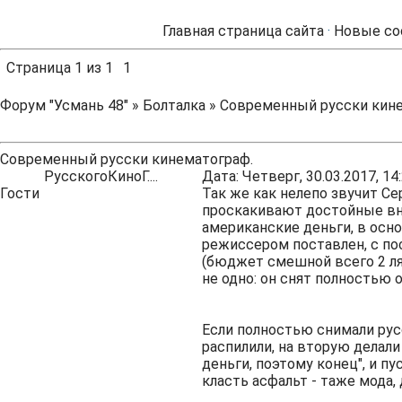
Главная страница сайта
·
Новые со
Страница
1
из
1
1
Форум "Усмань 48"
»
Болталка
»
Современный русски кине
Современный русски кинематограф.
РусскогоКиноГ....
Дата: Четверг, 30.03.2017, 1
Гости
Так же как нелепо звучит Се
проскакивают достойные вни
американские деньги, в ос
режиссером поставлен, с п
(бюджет смешной всего 2 лям
не одно: он снят полностью 
Если полностью снимали русс
распилили, на вторую делали
деньги, поэтому конец", и пу
класть асфальт - таже мода, д