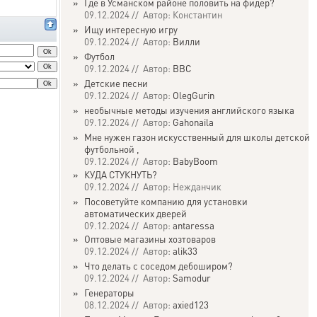
»
Где в Усманском районе половить на фидер?
09.12.2024 // Автор: Константин
»
Ищу интересную игру
09.12.2024 // Автор:
Вилли
»
Футбол
09.12.2024 // Автор:
ВВС
»
Детские песни
09.12.2024 // Автор:
OlegGurin
»
необычные методы изучения английского языка
09.12.2024 // Автор:
Gahonaila
»
Мне нужен газон искусственный для школы детской
футбольной ,
09.12.2024 // Автор:
BabyBoom
»
КУДА СТУКНУТЬ?
09.12.2024 // Автор: Нежданчик
»
Посоветуйте компанию для установки
автоматических дверей
09.12.2024 // Автор:
antaressa
»
Оптовые магазины хозтоваров
09.12.2024 // Автор:
alik33
»
Что делать с соседом дебоширом?
09.12.2024 // Автор:
Samodur
»
Генераторы
08.12.2024 // Автор:
axied123