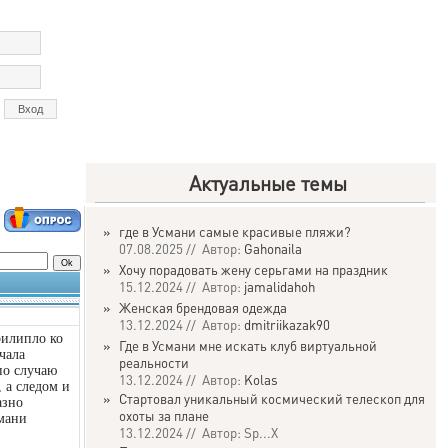
Актуальные темы
»
где в Усмани самые красивые пляжи?
07.08.2025 // Автор:
Gahonaila
»
Хочу порадовать жену серьгами на праздник
15.12.2024 // Автор:
jamalidahoh
»
Женская брендовая одежда
13.12.2024 // Автор:
dmitriikazak90
рилипло ко
»
Где в Усмани мне искать клуб виртуальной
чала
реальности
по случаю
13.12.2024 // Автор:
Kolas
 а следом и
»
Стартовал уникальный космический телескоп для
азно
охоты за плане
смани
13.12.2024 // Автор: Sp...X