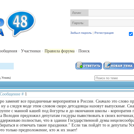
Логин:
Пароль:
Забыл пароль
|
Регистрация
ообщения
·
Участники
·
Правила форума
·
Поиск
, Усмань)
| Сообщение #
1
о заменят все праздничные мероприятия в России. Сначало это слово п
ну а следуя моде этим словом скоро детсадовцы назовут выпускные. Сна
руппе с манной кашей под йогурты и до окончания школы - корпоратив 
ка Володин предложил депутатам госдуры пьянствовать в своих вотчинах,
оддерживаю полностью, что в здании Государственной думы нецелесообр
бираться и отмечать такие праздники." Если так пойдёт то и депутаты У
 это только предположение, кто ж их знает!