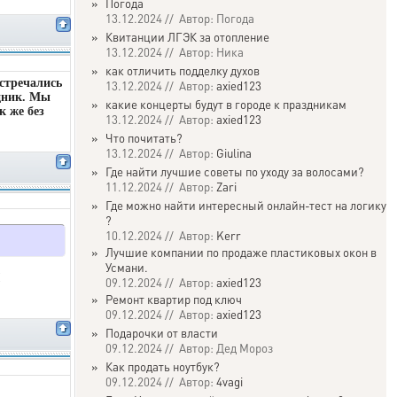
»
Погода
13.12.2024 // Автор: Погода
»
Квитанции ЛГЭК за отопление
13.12.2024 // Автор: Ника
»
как отличить подделку духов
стречались
13.12.2024 // Автор:
axied123
здник. Мы
»
какие концерты будут в городе к праздникам
к же без
13.12.2024 // Автор:
axied123
»
Что почитать?
13.12.2024 // Автор:
Giulina
»
Где найти лучшие советы по уходу за волосами?
11.12.2024 // Автор:
Zari
»
Где можно найти интересный онлайн-тест на логику
?
10.12.2024 // Автор:
Kerr
»
Лучшие компании по продаже пластиковых окон в
Усмани.
!
09.12.2024 // Автор:
axied123
»
Ремонт квартир под ключ
09.12.2024 // Автор:
axied123
»
Подарочки от власти
09.12.2024 // Автор: Дед Мороз
»
Как продать ноутбук?
09.12.2024 // Автор:
4vagi