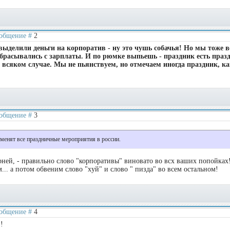
Сообщение #
2
делили деньги на корпоратив - ну это чушь собачья! Но мы тоже в
 сбрасывались с зарплаты. И по рюмке выпьешь - праздник есть пра
о всяком случае. Мы не пьянствуем, но отмечаем иногда праздник, ка
Сообщение #
3
менят все праздничные мероприятия в россии.
ерней, - правильно слово "корпоративы" виновато во всх ваших попойках
.. а потом обвеним слово "xyй" и слово " пиздa" во всем остальном!
Сообщение #
4
!