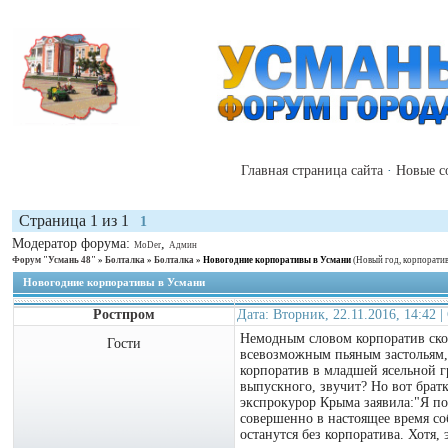
Главная страница сайта
·
Новые с
Страница
1
из
1
1
Модератор форума:
,
MoDer
Админ
Форум "Усмань 48"
»
Болталка
»
Болталка
»
Новогодние корпоративы в Усмани
(Новый год, корпоратив
Новогодние корпоративы в Усмани
Ростпром
Дата: Вторник, 22.11.2016, 14:42 
Немодным словом корпоратив скор
Гости
всевозможным пьяным застольям, 
корпоратив в младшей ясельной г
выпускного, звучит? Но вот брат
экспрокурор Крыма заявила:"Я п
совершенно в настоящее время со
останутся без корпоратива. Хотя,