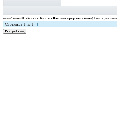
Форум "Усмань 48"
»
Болталка
»
Болталка
»
Новогодние корпоративы в Усмани
(Новый год, корпоратив
Страница
1
из
1
1