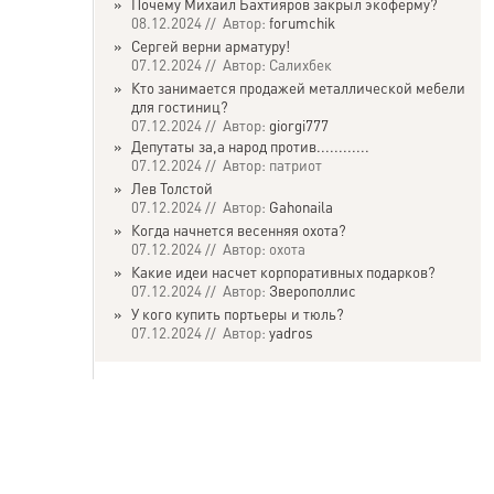
»
Почему Михаил Бахтияров закрыл экоферму?
08.12.2024 // Автор:
forumchik
»
Сергей верни арматуру!
07.12.2024 // Автор: Салихбек
»
Кто занимается продажей металлической мебели
для гостиниц?
07.12.2024 // Автор:
giorgi777
»
Депутаты за,а народ против............
07.12.2024 // Автор: патриот
»
Лев Толстой
07.12.2024 // Автор:
Gahonaila
»
Когда начнется весенняя охота?
07.12.2024 // Автор: охота
»
Какие идеи насчет корпоративных подарков?
07.12.2024 // Автор:
Зверополлис
»
У кого купить портьеры и тюль?
07.12.2024 // Автор:
yadros