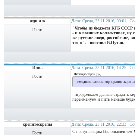
жди и ж
Дата: Среда, 23.11.2016, 09:01 | 
"Чтобы из бюджета КГБ СССР вы
Гости
- и в военных коллективах, ну
же русские люди, российские, в
этого", - пояснил В.Путин.
Или..
Дата: Среда, 23.11.2016, 14:25 | 
Цитата
ростпром
(
)
Гости
немодным словом корпоратив скоро за
...продолжаем дальше страдать х
переименуем и пить меньше будем.
крепитескрепы
Дата: Среда, 23.11.2016, 22:33 | 
С наступающим Вас опьянением!!
Гости