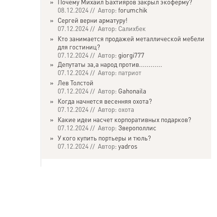
»
Почему Михаил Бахтияров закрыл экоферму?
08.12.2024 // Автор:
forumchik
»
Сергей верни арматуру!
07.12.2024 // Автор: Салихбек
»
Кто занимается продажей металлической мебели
для гостиниц?
07.12.2024 // Автор:
giorgi777
»
Депутаты за,а народ против............
07.12.2024 // Автор: патриот
»
Лев Толстой
07.12.2024 // Автор:
Gahonaila
»
Когда начнется весенняя охота?
07.12.2024 // Автор: охота
»
Какие идеи насчет корпоративных подарков?
07.12.2024 // Автор:
Зверополлис
»
У кого купить портьеры и тюль?
07.12.2024 // Автор:
yadros