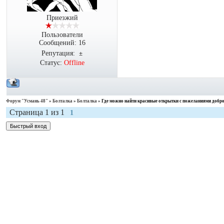
Приезжий
Пользователи
Сообщений:
16
Репутация:
±
Статус:
Offline
Форум "Усмань 48"
»
Болталка
»
Болталка
»
Где можно найти красивые открытки с пожеланиями добро
Страница
1
из
1
1