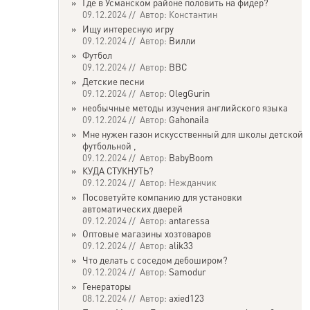
»
Где в Усманском районе половить на фидер?
09.12.2024 // Автор: Константин
»
Ищу интересную игру
09.12.2024 // Автор:
Вилли
»
Футбол
09.12.2024 // Автор:
ВВС
»
Детские песни
09.12.2024 // Автор:
OlegGurin
»
необычные методы изучения английского языка
09.12.2024 // Автор:
Gahonaila
»
Мне нужен газон искусственный для школы детской
футбольной ,
09.12.2024 // Автор:
BabyBoom
»
КУДА СТУКНУТЬ?
09.12.2024 // Автор: Нежданчик
»
Посоветуйте компанию для установки
автоматических дверей
09.12.2024 // Автор:
antaressa
»
Оптовые магазины хозтоваров
09.12.2024 // Автор:
alik33
»
Что делать с соседом дебоширом?
09.12.2024 // Автор:
Samodur
»
Генераторы
08.12.2024 // Автор:
axied123