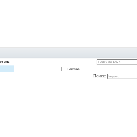
го утра
Поиск: