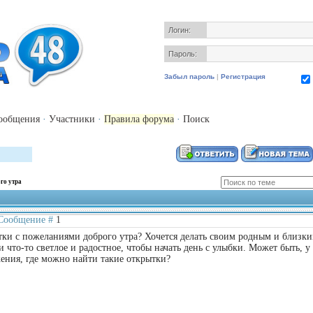
Логин:
Пароль:
Забыл пароль
|
Регистрация
ообщения
·
Участники
·
Правила форума
·
Поиск
го утра
| Сообщение #
1
тки с пожеланиями доброго утра? Хочется делать своим родным и близк
 что-то светлое и радостное, чтобы начать день с улыбки. Может быть, у 
ения, где можно найти такие открытки?