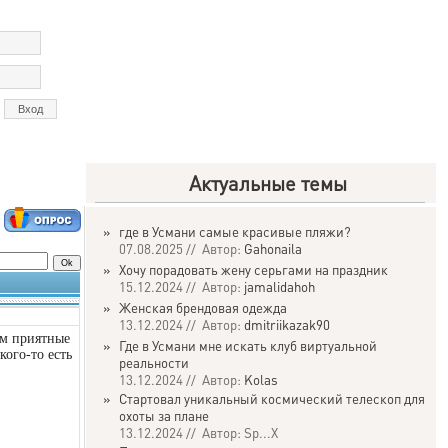
Актуальные темы
»
где в Усмани самые красивые пляжи?
07.08.2025 // Автор:
Gahonaila
»
Хочу порадовать жену серьгами на праздник
15.12.2024 // Автор:
jamalidahoh
»
Женская брендовая одежда
13.12.2024 // Автор:
dmitriikazak90
им приятные
»
Где в Усмани мне искать клуб виртуальной
кого-то есть
реальности
13.12.2024 // Автор:
Kolas
»
Стартовал уникальный космический телескоп для
охоты за плане
13.12.2024 // Автор: Sp...X