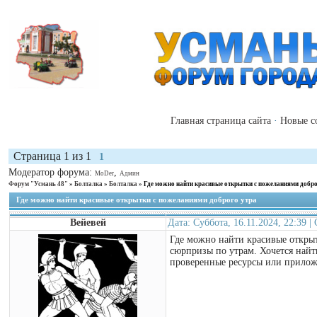
Главная страница сайта
·
Новые с
Страница
1
из
1
1
Модератор форума:
,
MoDer
Админ
Форум "Усмань 48"
»
Болталка
»
Болталка
»
Где можно найти красивые открытки с пожеланиями добро
Где можно найти красивые открытки с пожеланиями доброго утра
Вейевей
Дата: Суббота, 16.11.2024, 22:39 
Где можно найти красивые откры
сюрпризы по утрам. Хочется найти
проверенные ресурсы или прилож