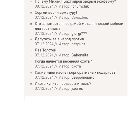
»
Почему Михаил Бахтияров закрыл экоферму?
08.12.2024 // Автор:
forumchik
»
Сергей верни арматуру!
07.12.2024 // Автор: Салихбек
»
Кто занимается продажей металлической мебели
для гостиниц?
07.12.2024 // Автор:
giorgi777
»
Депутаты за,а народ против............
07.12.2024 // Автор: патриот
»
Лев Толстой
07.12.2024 // Автор:
Gahonaila
»
Когда начнется весенняя охота?
07.12.2024 // Автор: охота
»
Какие идеи насчет корпоративных подарков?
07.12.2024 // Автор:
Зверополлис
»
У кого купить портьеры и тюль?
07.12.2024 // Автор:
yadros