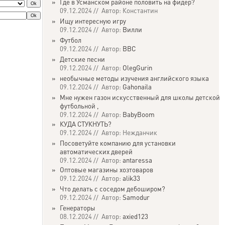
»
Где в Усманском районе половить на фидер?
09.12.2024 // Автор: Константин
»
Ищу интересную игру
09.12.2024 // Автор:
Вилли
»
Футбол
09.12.2024 // Автор:
ВВС
»
Детские песни
09.12.2024 // Автор:
OlegGurin
»
необычные методы изучения английского языка
09.12.2024 // Автор:
Gahonaila
»
Мне нужен газон искусственный для школы детской
футбольной ,
09.12.2024 // Автор:
BabyBoom
»
КУДА СТУКНУТЬ?
09.12.2024 // Автор: Нежданчик
»
Посоветуйте компанию для установки
автоматических дверей
09.12.2024 // Автор:
antaressa
»
Оптовые магазины хозтоваров
09.12.2024 // Автор:
alik33
»
Что делать с соседом дебоширом?
09.12.2024 // Автор:
Samodur
»
Генераторы
08.12.2024 // Автор:
axied123