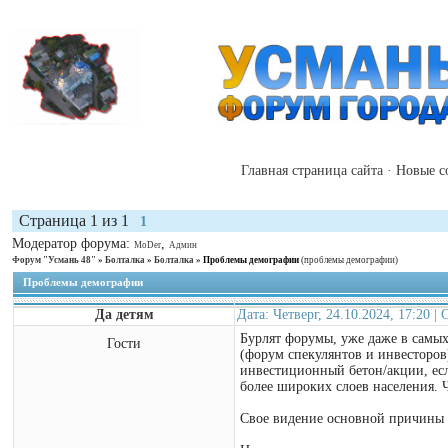
Главная страница сайта
·
Новые с
Страница
1
из
1
1
Модератор форума:
,
MoDer
Админ
Форум "Усмань 48"
»
Болталка
»
Болталка
»
Проблемы демографии
(проблемы демографии)
Проблемы демографии
Да детям
Дата: Четверг, 24.10.2024, 17:20 
Бурлят форумы, уже даже в самы
Гости
(форум спекулянтов и инвесторов)
инвестиционный бетон/акции, если
более широких слоев населения. 
Свое видение основной причины 