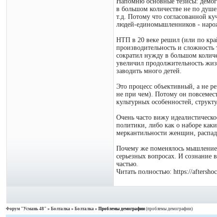
Напомню основные тезисы: демогр
в большом количестве не по душе
т.д. Потому что согласованной к
людей-единомышленников - нарож
НТП в 20 веке решил (или по кра
производительность и сложность т
сократил нужду в большом колич
увеличил продолжительность жизн
заводить много детей.
Это процесс объективный, а не р
не при чем). Потому он повсемест
культурных особенностей, структ
Очень часто вижу идеалистическое
политики, либо как о наборе как
меркантильности женщин, распада
Почему же поменялось мышление лю
серьезных вопросах. И сознание в
частью.
Читать полностью: https://aftersh
Форум "Усмань 48"
»
Болталка
»
Болталка
»
Проблемы демографии
(проблемы демографии)