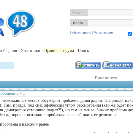
Логин:
Пароль:
Забыл пароль
|
Регистрация
ообщения
·
Участники
·
Правила форума
·
Поиск
| Сообщение #
1
х неожиданных местах обсуждают проблемы демографии. Например, на С
. Там, правда, под специфическим углом рассмотрения (кто же будет пок
 демография устойчиво падает?!), но тем не менее. Значит проблема до
Что ж, хорошо, осознание проблемы - первый шаг к ее решению.
проблемы я изложил ранее.