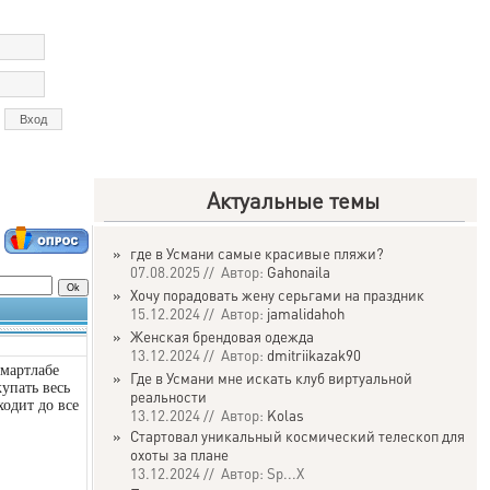
Актуальные темы
»
где в Усмани самые красивые пляжи?
07.08.2025 // Автор:
Gahonaila
»
Хочу порадовать жену серьгами на праздник
15.12.2024 // Автор:
jamalidahoh
»
Женская брендовая одежда
13.12.2024 // Автор:
dmitriikazak90
мартлабе
»
Где в Усмани мне искать клуб виртуальной
упать весь
реальности
ходит до все
13.12.2024 // Автор:
Kolas
»
Стартовал уникальный космический телескоп для
охоты за плане
13.12.2024 // Автор: Sp...X