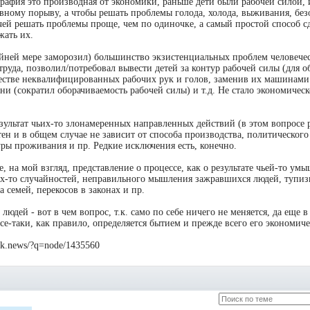
афия это производная от экономики, раньше дети были рабочей силой, 
вному порыву, а чтобы решать проблемы голода, холода, выживания, без
учей решать проблемы проще, чем по одиночке, а самый простой способ с
ать их.
йней мере заморозил) большинство экзистенциальных проблем человечес
руда, позволил/потребовал вывести детей за контур рабочей силы (для о
естве неквалифицированных рабочих рук и голов, заменив их машинами
и (сократил оборачиваемость рабочей силы) и т.д. Не стало экономичес
езультат чьих-то злонамеренных направленных действий (в этом вопросе
ен и в общем случае не зависит от способа производства, политическог
уры проживания и пр. Редкие исключения есть, конечно.
, на мой взгляд, представление о процессе, как о результате чьей-то ум
их-то случайностей, неправильного мышления зажравшихся людей, тупиз
 семей, перекосов в законах и пр.
дей - вот в чем вопрос, т.к. само по себе ничего не меняется, да еще в
се-таки, как правило, определяется бытием и прежде всего его экономич
ock.news/?q=node/1435560