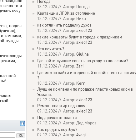
их заводили
»
Погода
опасности и
13.12.2024 // Автор: Погода
делать кучу
»
Квитанции ЛГЭК за отопление
13.12.2024 // Автор: Ника
»
как отличить подделку духов
тва, поднял
13.12.2024 // Автор:
axied123
бучения),
 и компами,
»
какие концерты будут в городе к праздникам
кой нужды
13.12.2024 // Автор:
axied123
»
Что почитать?
13.12.2024 // Автор:
Giulina
 рептилоиды
»
Где найти лучшие советы по уходу за волосами?
о режима,
11.12.2024 // Автор:
Zari
»
Где можно найти интересный онлайн-тест на логику
ышленной
?
ны/
10.12.2024 // Автор:
Kerr
»
Лучшие компании по продаже пластиковых окон в
Усмани.
 таких
09.12.2024 // Автор:
axied123
еской
»
Ремонт квартир под ключ
09.12.2024 // Автор:
axied123
»
Подарочки от власти
09.12.2024 // Автор: Дед Мороз
»
Как продать ноутбук?
09.12.2024 // Автор:
4vagi