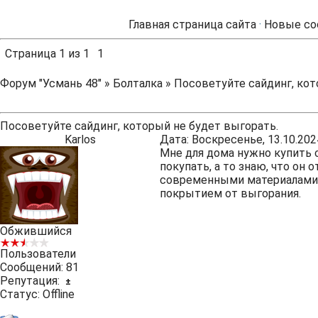
Главная страница сайта
·
Новые со
Страница
1
из
1
1
Форум "Усмань 48"
»
Болталка
»
Посоветуйте сайдинг, кот
Посоветуйте сайдинг, который не будет выгорать.
Karlos
Дата: Воскресенье, 13.10.202
Мне для дома нужно купить с
покупать, а то знаю, что он
современными материалами о
покрытием от выгорания.
Обжившийся
Пользователи
Сообщений:
81
Репутация:
±
Статус:
Offline