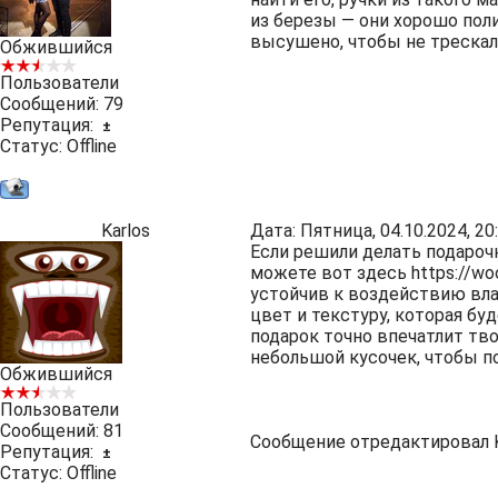
из березы — они хорошо пол
высушено, чтобы не трескал
Обжившийся
Пользователи
Сообщений:
79
Репутация:
±
Статус:
Offline
Karlos
Дата: Пятница, 04.10.2024, 2
Если решили делать подарочн
можете вот здесь
https://wo
устойчив к воздействию вла
цвет и текстуру, которая бу
подарок точно впечатлит тв
небольшой кусочек, чтобы по
Обжившийся
Пользователи
Сообщений:
81
Сообщение отредактировал
Репутация:
±
Статус:
Offline