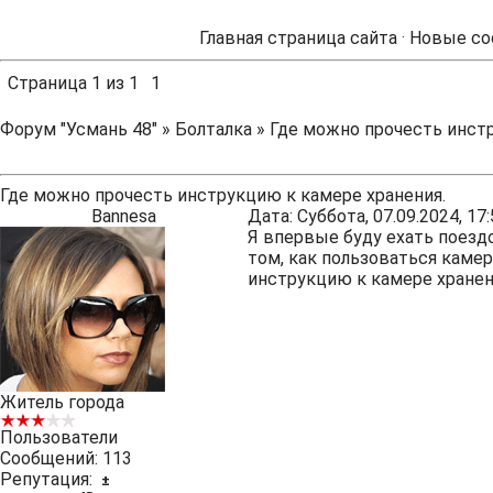
Главная страница сайта
·
Новые со
Страница
1
из
1
1
Форум "Усмань 48"
»
Болталка
»
Где можно прочесть инстр
Где можно прочесть инструкцию к камере хранения.
Вannesa
Дата: Суббота, 07.09.2024, 1
Я впервые буду ехать поез
том, как пользоваться каме
инструкцию к камере хранен
Житель города
Пользователи
Сообщений:
113
Репутация:
±