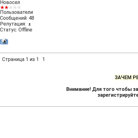
Новосел
Пользователи
Сообщений:
48
Репутация:
±
Статус:
Offline
Страница
1
из
1
1
ЗАЧЕМ Р
Внимание! Для того чтобы за
зарегистрируйт