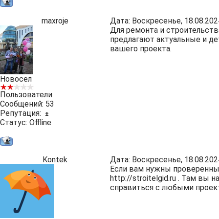
maxroje
Дата: Воскресенье, 18.08.202
Для ремонта и строительств
предлагают актуальные и де
вашего проекта.
Новосел
Пользователи
Сообщений:
53
Репутация:
±
Статус:
Offline
Kontek
Дата: Воскресенье, 18.08.202
Если вам нужны проверенные
http://stroitelgid.ru
. Там вы н
справиться с любыми проек