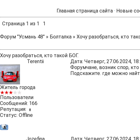
Главная страница сайта
·
Новые со
Страница
1
из
1
1
Форум "Усмань 48"
»
Болталка
»
Хочу разобраться, кто так
Хочу разобраться, кто такой БОГ.
Terentii
Дата: Четверг, 27.06.2024, 1
Форумчане, возник спор, кто 
Подскажите. где можно най
Житель города
Пользователи
Сообщений:
166
Репутация:
±
Статус:
Offline
Jozefina
Дата: Четверг, 27.06.2024, 1