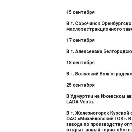
15 сентября
В г. Сорочинск Оренбургско
маслоэкстракционного зав
17 сентября
В г. Алексеевка Белгородск
18 сентября
В г. Волжский Волгоградск
25 сентября
В Удмуртии на Ижевском а
LADA Vesta.
В г. Железногорск Курской
ОАО «Михайловский ГОК». В
завода по производству оп
открыт новый горно-обога