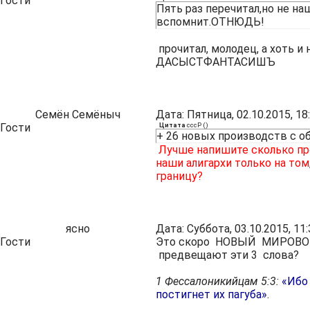
Гости
Пять раз перечитал,но не н
вспомнит.ОТНЮДЬ!
прочитал, молодец, а хоть и 
ДАСЫСТФАНТАСИШЪ
Семён Семёныч
Дата: Пятница, 02.10.2015, 1
Гости
Цитата
сссР
(
)
+ 26 новых производств с о
Лучше напишите сколько пре
наши алигархи только на том
границу?
ясно
Дата: Суббота, 03.10.2015, 1
Гости
Это скоро НОВЫЙ МИРОВОЙ
предвещают эти 3 слова?
1 Фессалоникийцам 5:3:
«Ибо 
постигнет их пагуба».