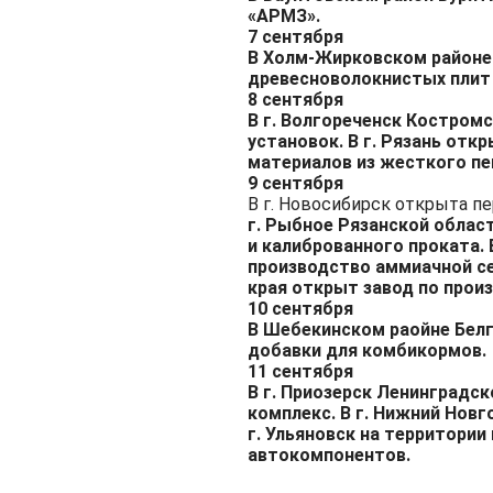
«АРМЗ».
7 сентября
В Холм-Жирковском районе 
древесноволокнистых плит
8 сентября
В г. Волгореченск Костром
установок. В г. Рязань от
материалов из жесткого пе
9 сентября
В г. Новосибирск открыта п
г. Рыбное Рязанской облас
и калиброванного проката.
производство аммиачной се
края открыт завод по произ
10 сентября
В Шебекинском раойне Белг
добавки для комбикормов.
11 сентября
В г. Приозерск Ленинградс
комплекс. В г. Нижний Нов
г. Ульяновск на территори
автокомпонентов.