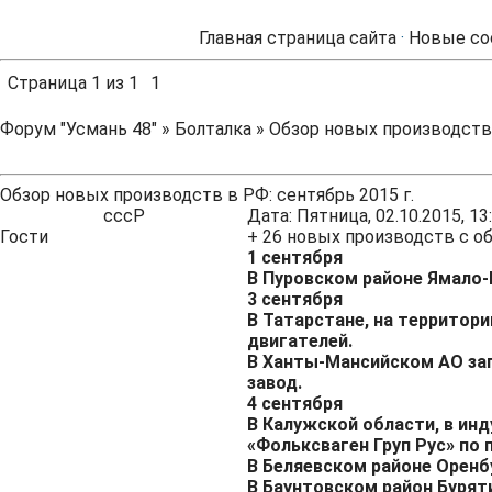
Главная страница сайта
·
Новые со
Страница
1
из
1
1
Форум "Усмань 48"
»
Болталка
»
Обзор новых производств 
Обзор новых производств в РФ: сентябрь 2015 г.
сссР
Дата: Пятница, 02.10.2015, 1
Гости
+ 26 новых производств с о
1 сентября
В Пуровском районе Ямало-
3 сентября
В Татарстане, на территори
двигателей.
В Ханты-Мансийском АО за
завод.
4 сентября
В Калужской области, в ин
«Фольксваген Груп Рус» по 
В Беляевском районе Оренб
В Баунтовском район Бурят