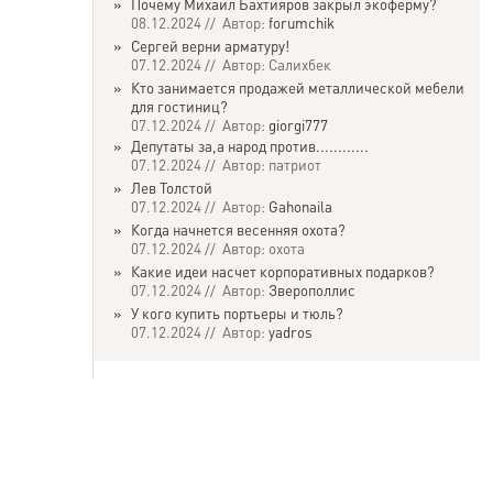
»
Почему Михаил Бахтияров закрыл экоферму?
08.12.2024 // Автор:
forumchik
»
Сергей верни арматуру!
07.12.2024 // Автор: Салихбек
»
Кто занимается продажей металлической мебели
для гостиниц?
07.12.2024 // Автор:
giorgi777
»
Депутаты за,а народ против............
07.12.2024 // Автор: патриот
»
Лев Толстой
07.12.2024 // Автор:
Gahonaila
»
Когда начнется весенняя охота?
07.12.2024 // Автор: охота
»
Какие идеи насчет корпоративных подарков?
07.12.2024 // Автор:
Зверополлис
»
У кого купить портьеры и тюль?
07.12.2024 // Автор:
yadros