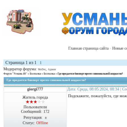
Главная страница сайта
·
Новые с
Страница
1
из
1
1
Модератор форума:
,
MoDer
Админ
Форум "Усмань 48"
»
Болталка
»
Болталка
»
Где продается биопорт протез синовиальной жидкости?
Где продается биопорт протез синовиальной жидкости?
giorgi777
Дата: Среда, 08.05.2024, 08:34 | 
Подскажите, пожалуйста, где мож
Житель города
Пользователи
Сообщений:
172
Репутация:
±
Статус:
Offline