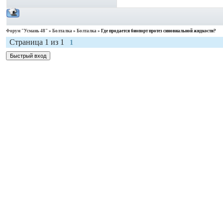
Форум "Усмань 48"
»
Болталка
»
Болталка
»
Где продается биопорт протез синовиальной жидкости?
Страница
1
из
1
1