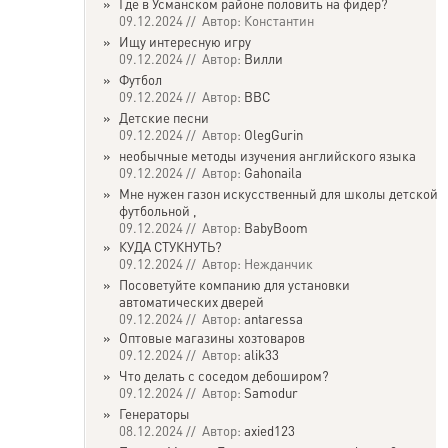
»
Где в Усманском районе половить на фидер?
09.12.2024 // Автор: Константин
»
Ищу интересную игру
09.12.2024 // Автор:
Вилли
»
Футбол
09.12.2024 // Автор:
ВВС
»
Детские песни
09.12.2024 // Автор:
OlegGurin
»
необычные методы изучения английского языка
09.12.2024 // Автор:
Gahonaila
»
Мне нужен газон искусственный для школы детской
футбольной ,
09.12.2024 // Автор:
BabyBoom
»
КУДА СТУКНУТЬ?
09.12.2024 // Автор: Нежданчик
»
Посоветуйте компанию для установки
автоматических дверей
09.12.2024 // Автор:
antaressa
»
Оптовые магазины хозтоваров
09.12.2024 // Автор:
alik33
»
Что делать с соседом дебоширом?
09.12.2024 // Автор:
Samodur
»
Генераторы
08.12.2024 // Автор:
axied123