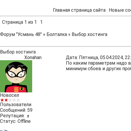
Главная страница сайта
·
Новые со
Страница
1
из
1
1
Форум "Усмань 48"
»
Болталка
»
Выбор хостинга
Выбор хостинга
Xonahan
Дата: Пятница, 05.04.2024, 2
По каким параметрам надо 
минимум сбоев и других про
Новосел
Пользователи
Сообщений:
59
Репутация:
±
Статус:
Offline