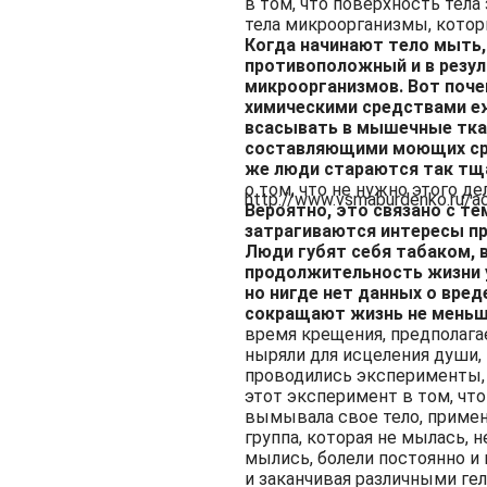
в том, что поверхность тел
тела микроорганизмы, кото
Когда начинают тело мыть,
противоположный и в резул
микроорганизмов. Вот поче
химическими средствами е
всасывать в мышечные ткан
составляющими моющих сре
же люди стараются так тща
о том, что не нужно этого дел
http://www.vsmaburdenko.ru/a
Вероятно, это связано с те
затрагиваются интересы п
Люди губят себя табаком, 
продолжительность жизни у
но нигде нет данных о вре
сокращают жизнь не меньш
время крещения, предполагае
ныряли для исцеления души, 
проводились эксперименты, 
этот эксперимент в том, что
вымывала свое тело, приме
группа, которая не мылась, н
мылись, болели постоянно и
и заканчивая различными ге