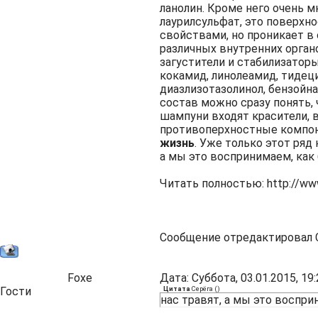
ланолин. Кроме него очень 
лаурилсульфат, это поверх
свойствами, но проникает в
различных внутренних орган
загустители и стабилизаторы
кокамид, линолеамид, тидеци
диазлизотазолинол, бензойна
состав можно сразу понять,
шампуни входят красители,
противоперхностные компон
жизнь
. Уже только этот ряд
а мы это воспринимаем, как 
Читать полностью:
http://ww
Сообщение отредактировал
Foxe
Дата: Суббота, 03.01.2015, 1
Гости
Цитата
Серёга
(
)
нас травят, а мы это восприн