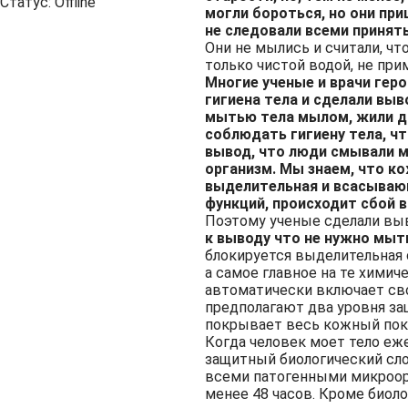
Статус:
Offline
могли бороться, но они при
не следовали всеми принят
Они не мылись и считали, чт
только чистой водой, не при
Многие ученые и врачи геро
гигиена тела и сделали выв
мытью тела мылом, жили до
соблюдать гигиену тела, ч
вывод, что люди смывали 
организм. Мы знаем, что к
выделительная и всасывающ
функций, происходит сбой в
Поэтому ученые сделали выв
к выводу что не нужно мыт
блокируется выделительная 
а самое главное на те химич
автоматически включает св
предполагают два уровня защ
покрывает весь кожный покр
Когда человек моет тело е
защитный биологический сл
всеми патогенными микроорг
менее 48 часов. Кроме биоло