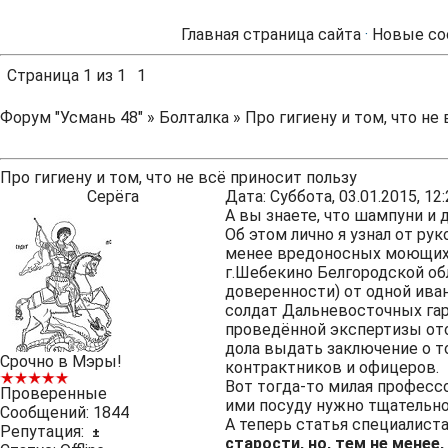
Главная страница сайта
·
Новые со
Страница
1
из
1
1
Форум "Усмань 48"
»
Болталка
»
Про гигиену и том, что не
Про гигиену и том, что не всё приносит пользу
Серёга
Дата: Суббота, 03.01.2015, 1
А вы знаете, что шампуни и 
Об этом лично я узнал от р
менее вредоносных моющих 
г.Шебекино Белгородской об
доверенности) от одной ив
солдат Дальневосточных гар
проведённой экспертизы от
дола выдать заключение о то
Срочно в Мэры!
контрактников и офицеров.
Вот тогда-то милая профессо
Проверенные
ими посуду нужно тщательно 
Сообщений:
1844
А теперь статья специалиста
Репутация:
±
старости, но, тем не менее