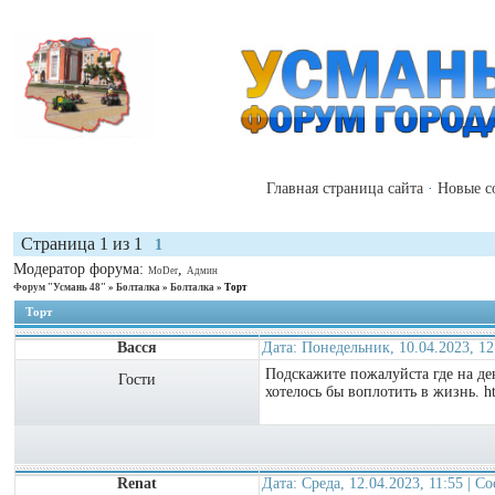
Главная страница сайта
·
Новые с
Страница
1
из
1
1
Модератор форума:
,
MoDer
Админ
Форум "Усмань 48"
»
Болталка
»
Болталка
»
Торт
Торт
Васся
Дата: Понедельник, 10.04.2023, 1
Подскажите пожалуйста где на ден
Гости
хотелось бы воплотить в жизнь. htt
Renat
Дата: Среда, 12.04.2023, 11:55 | 