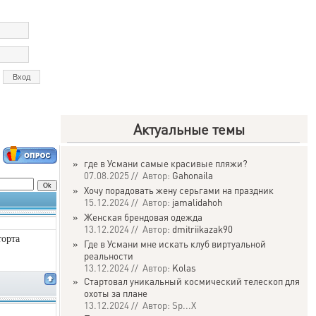
Актуальные темы
»
где в Усмани самые красивые пляжи?
07.08.2025 // Автор:
Gahonaila
»
Хочу порадовать жену серьгами на праздник
15.12.2024 // Автор:
jamalidahoh
»
Женская брендовая одежда
13.12.2024 // Автор:
dmitriikazak90
торта
»
Где в Усмани мне искать клуб виртуальной
реальности
13.12.2024 // Автор:
Kolas
»
Стартовал уникальный космический телескоп для
охоты за плане
13.12.2024 // Автор: Sp...X