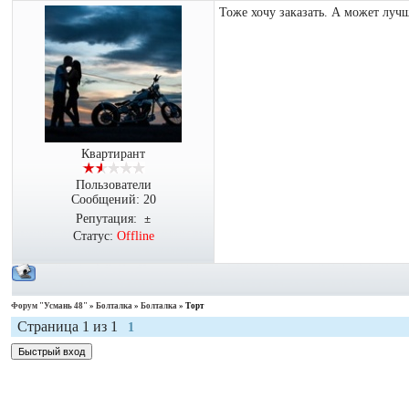
Тоже хочу заказать. А может луч
Квартирант
Пользователи
Сообщений:
20
Репутация:
±
Статус:
Offline
Форум "Усмань 48"
»
Болталка
»
Болталка
»
Торт
Страница
1
из
1
1