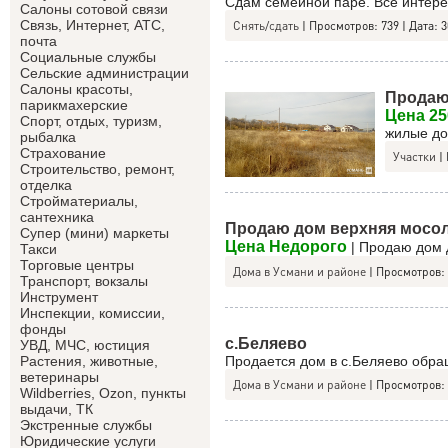
Сдам семейной паре. Все интер
Салоны сотовой связи
Связь, Интернет, АТС,
Снять/сдать
|
Просмотров:
739
|
Дата:
3
почта
Социальные службы
Сельские администрации
Салоны красоты,
Продаю
парикмахерские
Цена 25
Спорт, отдых, туризм,
жилые до
рыбалка
Страхование
Участки
|
Строительство, ремонт,
отделка
Cтройматериалы,
сантехника
Продаю дом верхняя мосо
Супер (мини) маркеты
Цена Недорого
| Продаю дом 
Такси
Торговые центры
Дома в Усмани и районе
|
Просмотров:
Транспорт, вокзалы
Инструмент
Инспекции, комиссии,
фонды
с.Беляево
УВД, МЧС, юстиция
Продается дом в с.Беляево обр
Растения, животные,
ветеринары
Дома в Усмани и районе
|
Просмотров:
Wildberries, Ozon, пункты
выдачи, ТК
Экстренные службы
Юридические услуги