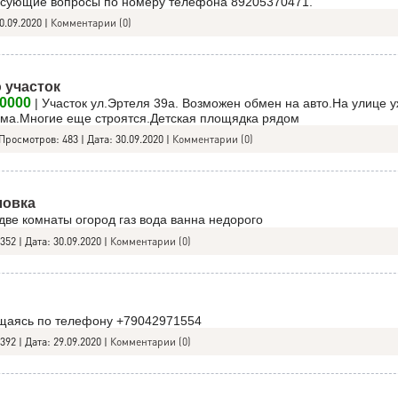
есующие вопросы по номеру телефона 89205370471.
0.09.2020
|
Комментарии (0)
 участок
0000
| Участок ул.Эртеля 39а. Возможен обмен на авто.На улице у
ма.Многие еще строятся.Детская площядка рядом
Просмотров:
483
|
Дата:
30.09.2020
|
Комментарии (0)
ловка
две комнаты огород газ вода ванна недорого
352
|
Дата:
30.09.2020
|
Комментарии (0)
ащаясь по телефону +79042971554
392
|
Дата:
29.09.2020
|
Комментарии (0)