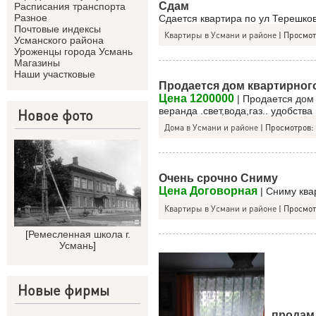
Сдам
Расписания транспорта
Разное
Сдается квартира по ул Терешко
Почтовые индексы
Квартиры в Усмани и районе
|
Просмот
Усманского района
Уроженцы города Усмань
Магазины
Наши участковые
Продается дом квартирного
Цена 1200000
| Продается дом 
веранда .свет,вода,газ.. удобства
Новое фото
Дома в Усмани и районе
|
Просмотров:
Очень срочно Сниму
Цена Договорная
| Сниму ква
Квартиры в Усмани и районе
|
Просмот
[
Ремесленная школа г.
Усмань
]
Новые фирмы
продам