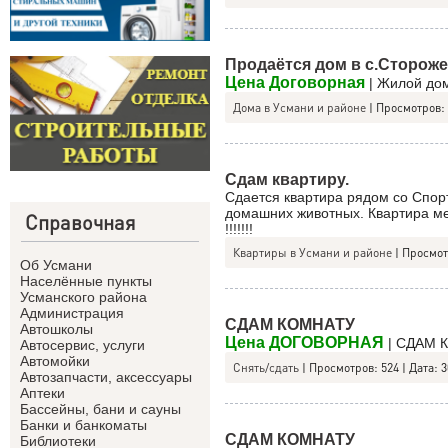
Продаётся дом в с.Сторож
Цена Договорная
| Жилой дом
Дома в Усмани и районе
|
Просмотров:
Сдам квартиру.
Сдается квартира рядом со Спор
домашних животных. Квартира 
Справочная
!!!!!!!
Квартиры в Усмани и районе
|
Просмот
Об Усмани
Населённые пункты
Усманского района
Администрация
СДАМ КОМНАТУ
Автошколы
Цена ДОГОВОРНАЯ
| СДАМ 
Автосервис, услуги
Автомойки
Снять/сдать
|
Просмотров:
524
|
Дата:
3
Автозапчасти, аксессуары
Аптеки
Бассейны, бани и сауны
Банки и банкоматы
СДАМ КОМНАТУ
Библиотеки