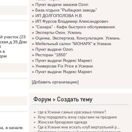
»
Пункт выдачи заказов Ozon
»
База отдыха "Рыбацкая заводь"
»
ИП ДОЛГОПОЛОВА Н.В.
»
ИП Фурсов Владимир Александрович
»
"Сахара" - Кафе быстрого обслуживания.
»
Эксперты-Окон, Усмань
 участок (23
»
Оценка, Экспертиза, Консультации. Усмань.
ская,д.39.Дом
»
Мебельный салон "МОНАРХ" в Усмани.
3
»
Пункт выдачи Ozon.
а в
»
Ресторан "1850"
ядом
»
Пункт выдачи Яндекс Маркет.
»
Универсам Fix Price в Усмани.
»
Пункт выдачи Яндекс Маркет.
[Добавить организацию]
Форум
>
Создать тему
»
где в Усмани самые красивые пляжи?
»
Хочу порадовать жену серьгами на праздник
»
Женская брендовая одежда
»
Где в Усмани мне искать клуб виртуальной р...
а, в начале.
»
Стартовал уникальный космический телескоп ...