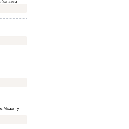
добствами
ую.Может у