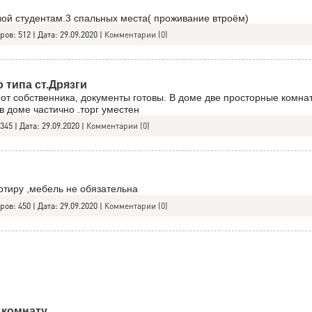
вой студентам.3 спальных места( проживание втроём)
ров:
512
|
Дата:
29.09.2020
|
Комментарии (0)
 типа ст.Дрязги
от собственника, документы готовы. В доме две просторные комна
 в доме частично .торг уместен
345
|
Дата:
29.09.2020
|
Комментарии (0)
ртиру ,мебель не обязательна
ров:
450
|
Дата:
29.09.2020
|
Комментарии (0)
 комнату