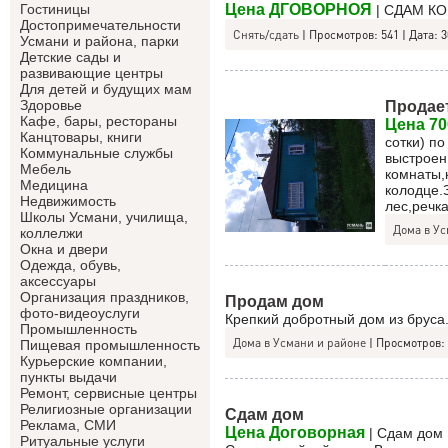
Цена ДГОВОРНОЯ
Гостиницы
| СДАМ К
Достопримечательности
Снять/сдать
|
Просмотров:
541
|
Дата:
3
Усмани и района, парки
Детские сады и
развивающие центры
Для детей и будущих мам
Продае
Здоровье
Кафе, бары, рестораны
Цена 70
Канцтовары, книги
сотки) п
Коммунальные службы
выстроен
Мебель
комнаты,
Медицина
колодце.
Недвижимость
лес,речк
Школы Усмани, училища,
Дома в Ус
коллелжи
Окна и двери
Одежда, обувь,
аксессуары
Организация праздников,
Продам дом
фото-видеоуслуги
Крепкий добротный дом из бруса.
Промышленность
Дома в Усмани и районе
|
Просмотров:
Пищевая промышленность
Курьерские компании,
пункты выдачи
Ремонт, сервисные центры
Религиозные организации
Сдам дом
Реклама, СМИ
Цена Договорная
| Сдам дом ,
Ритуальные услуги