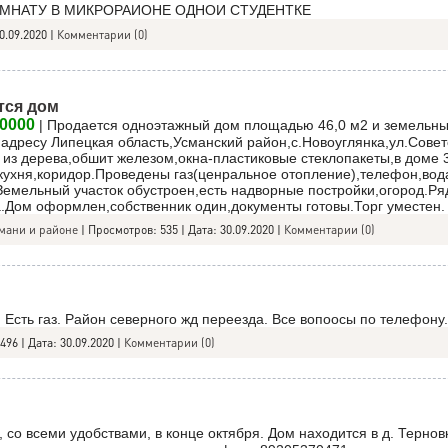
ОМНАТУ В МИКРОРАИОНЕ ОДНОИ СТУДЕНТКЕ
0.09.2020
|
Комментарии (0)
тся дом
0000
| Продается одноэтажный дом площадью 46,0 м2 и земельный
о адресу Липецкая область,Усманский район,с.Новоуглянка,ул.Совет
 из дерева,обшит железом,окна-пластиковые стеклопакеты,в доме 
кухня,коридор.Проведены газ(ценральное отопление),телефон,вод
Земельный участок обустроен,есть надворные постройки,огород.Р
а.Дом оформлен,собственник один,документы готовы.Торг уместен.
мани и районе
|
Просмотров:
535
|
Дата:
30.09.2020
|
Комментарии (0)
 Есть газ. Район северного жд переезда. Все вопоосы по телефону.
496
|
Дата:
30.09.2020
|
Комментарии (0)
 со всеми удобствами, в конце октября. Дом находится в д. Терновк