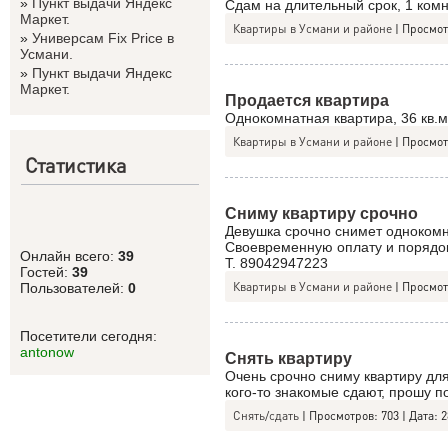
»
Пункт выдачи Яндекс
Сдам на длительный срок, 1 комн
Маркет.
Квартиры в Усмани и районе
|
Просмот
»
Универсам Fix Price в
Усмани.
»
Пункт выдачи Яндекс
Маркет.
Продается квартира
Однокомнатная квартира, 36 кв.м
Квартиры в Усмани и районе
|
Просмот
Статистика
Сниму квартиру срочно
Девушка срочно снимет одноком
Своевременную оплату и порядок
Онлайн всего:
39
Т. 89042947223
Гостей:
39
Квартиры в Усмани и районе
|
Просмот
Пользователей:
0
Посетители сегодня:
antonow
Снять квартиру
Очень срочно сниму квартиру для
кого-то знакомые сдают, прошу п
Снять/сдать
|
Просмотров:
703
|
Дата:
2