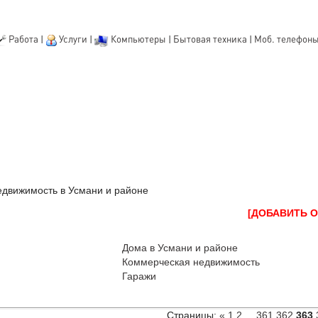
Работа
|
Услуги
|
Компьютеры
|
Бытовая техника
|
Моб. телефон
движимость в Усмани и районе
[ДОБАВИТЬ 
Дома в Усмани и районе
Коммерческая недвижимость
Гаражи
Страницы
:
«
1
2
...
361
362
363