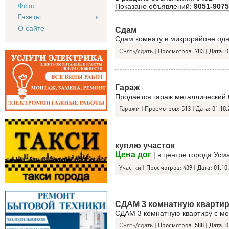
Фото
Показано объявлений
:
9051-9075
Газеты
О сайте
Сдам
Сдам комнату в микрорайоне одн
Снять/сдать
|
Просмотров:
783
|
Дата:
0
Гараж
Продаётся гараж металлический 
Гаражи
|
Просмотров:
513
|
Дата:
01.10.
куплю участок
Цена дог
| в центре города Усм
Участки
|
Просмотров:
439
|
Дата:
01.10
СДАМ 3 комнатную кварти
СДАМ 3 комнатную квартиру с ме
Снять/сдать
|
Просмотров:
588
|
Дата:
0