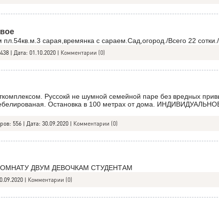
евое
 пл.54кв.м.3 сарая,времянка с сараем.Сад,огород./Всего 22 сотки./
438
|
Дата:
01.10.2020
|
Комментарии (0)
ткомплексом. Руссокй не шумной семейной паре без вредных прив
мебелированая. Остановка в 100 метрах от дома. ИНДИВИДУАЛЬ
ров:
556
|
Дата:
30.09.2020
|
Комментарии (0)
КОМНАТУ ДВУМ ДЕВОЧКАМ СТУДЕНТАМ
0.09.2020
|
Комментарии (0)