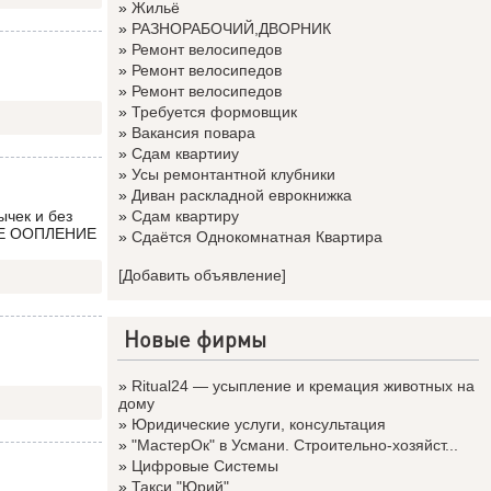
»
Жильё
»
РАЗНОРАБОЧИЙ,ДВОРНИК
»
Ремонт велосипедов
»
Ремонт велосипедов
»
Ремонт велосипедов
»
Требуется формовщик
»
Вакансия повара
»
Сдам квартииу
»
Усы ремонтантной клубники
»
Диван раскладной еврокнижка
ычек и без
»
Сдам квартиру
НОЕ ООПЛЕНИЕ
»
Сдаётся Однокомнатная Квартира
[Добавить объявление]
Новые фирмы
»
Ritual24 — усыпление и кремация животных на
дому
»
Юридические услуги, консультация
»
"МастерОк" в Усмани. Строительно-хозяйст...
»
Цифровые Системы
»
Такси "Юрий"