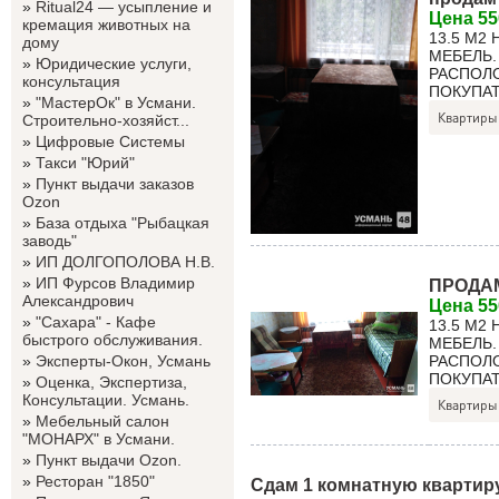
»
Ritual24 — усыпление и
Цена 55
кремация животных на
13.5 М2
дому
МЕБЕЛЬ.
»
Юридические услуги,
РАСПОЛО
консультация
ПОКУПАТ
»
"МастерОк" в Усмани.
Квартиры
Строительно-хозяйст...
»
Цифровые Системы
»
Такси "Юрий"
»
Пункт выдачи заказов
Ozon
»
База отдыха "Рыбацкая
заводь"
»
ИП ДОЛГОПОЛОВА Н.В.
»
ИП Фурсов Владимир
ПРОДАМ
Александрович
Цена 55
»
"Сахара" - Кафе
13.5 М2
быстрого обслуживания.
МЕБЕЛЬ.
»
Эксперты-Окон, Усмань
РАСПОЛО
ПОКУПАТ
»
Оценка, Экспертиза,
Консультации. Усмань.
Квартиры
»
Мебельный салон
"МОНАРХ" в Усмани.
»
Пункт выдачи Ozon.
»
Ресторан "1850"
Сдам 1 комнатную квартир