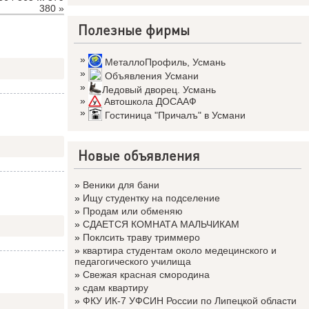
380
»
Полезные фирмы
»
МеталлоПрофиль
,
Усмань
»
Объявления Усмани
»
Ледовый дворец. Усмань
»
Автошкола ДОСААФ
»
Гостиница "Причалъ" в Усмани
Новые объявления
»
Веники для бани
»
Ищу студентку на подселение
»
Продам или обменяю
»
СДАЕТСЯ КОМНАТА МАЛЬЧИКАМ
»
Поклсить траву триммеро
»
квартира студентам около медецинского и
педагогического училища
»
Свежая красная смородина
»
сдам квартиру
»
ФКУ ИК-7 УФСИН России по Липецкой области