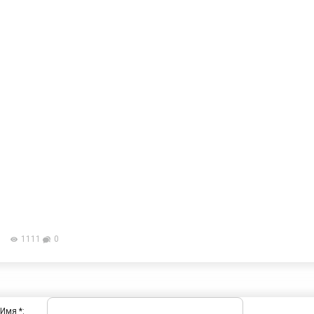
1111
0
Имя *: