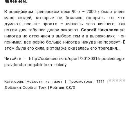
явлением.
В российском тренерском цехе 90-х – 2000-х было очень
мало людей, которые не боялись говорить то, что
думают; все же просто – ляпнешь чего лишнего, так
потом для тебя все двери закроют.
Сергей Николаев
же
никогда не стеснялся в выборе тем и в выражениях – он
понимал, все равно больше никогда никуда не позовут. В
этом была его сила, в этом же оказалась его трагедия…
Читайте : http://sobesednik.ru/sport/20130316-poslednego-
pravdoruba-pogubili-lozh-i-obidy
Категория:
Новости из газет
| Просмотров: 1111 |
Добавил:
Серёга
| Теги: | Рейтинг:
0.0
/
0