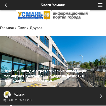
Блоги Усмани
Главная
»
Блог
»
Другое
Николай Шихиди: стратегические инвестиции
формируют долгосрочную модель развития
Черноморского побережья
Админ
14.05.2025 в 14:00