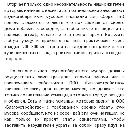
Огорчает только одно несознательность наших жителей,
которые, начиная с весны и до поздней осени заваливают
крупногабаритным мусором площадки для сбора ТБО,
причем стараются отнести его по- дальше от своего
дома поближе к соседям, а чтобы никто не видел и не
наложил штраф, делают это в ночное время. Возьмите
любую улицу и пройдите по ней, практически через
каждые 200 300 ме- тров и на каждой площадке лежат
кучи опиленных веток, строительные материалы, отходы с
огородов.
По закону вывоз крупногабаритного мусора должны
осуществлять сами граждане, своими силами или с
привлечением работников ООО «Благоустройство»,
заказав тележку для вывоза мусора, но делают это
только сознательные усманцы, которых в городе раз-два
и обчелся. Есть и такие усманцы, которые звонят в ООО
«Благоустройство» с требованием срочно убрать кучи
мусора, сообщают, кто из сосе- дей эти кучи натащил, но
как только их просят стать свидетелями, чтобы
заставить нарушителей убрать за собой, сразу идут на