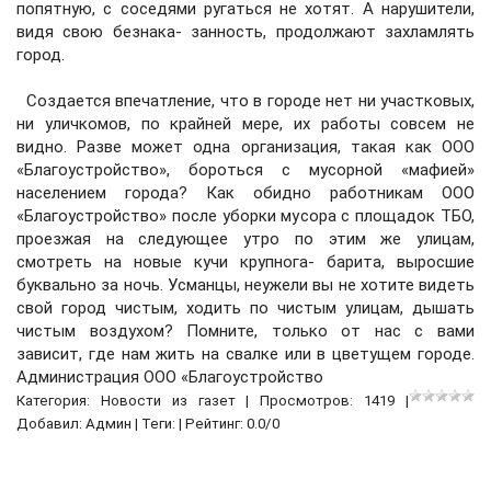
попятную, с соседями ругаться не хотят. А нарушители,
видя свою безнака- занность, продолжают захламлять
город.
Создается впечатление, что в городе нет ни участковых,
ни уличкомов, по крайней мере, их работы совсем не
видно. Разве может одна организация, такая как ООО
«Благоустройство», бороться с мусорной «мафией»
населением города? Как обидно работникам ООО
«Благоустройство» после уборки мусора с площадок ТБО,
проезжая на следующее утро по этим же улицам,
смотреть на новые кучи крупнога- барита, выросшие
буквально за ночь. Усманцы, неужели вы не хотите видеть
свой город чистым, ходить по чистым улицам, дышать
чистым воздухом? Помните, только от нас с вами
зависит, где нам жить на свалке или в цветущем городе.
Администрация ООО «Благоустройство
Категория:
Новости из газет
| Просмотров: 1419 |
Добавил:
Админ
| Теги: | Рейтинг:
0.0
/
0