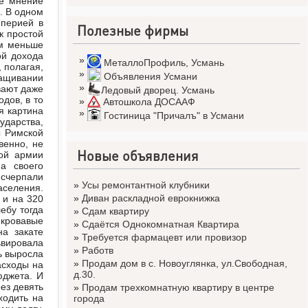
ое мнение
. В одном
мперией в
Полезные фирмы
к простой
ем меньше
ой дохода
»
МеталлоПрофиль
,
Усмань
 полагая,
»
Объявления Усмани
ращивании
»
вают даже
Ледовый дворец. Усмань
дов, в то
»
Автошкола ДОСААФ
я картина
»
Гостиница "Причалъ" в Усмани
ударства,
ы Римской
венно, не
Новые объявления
ой армии
а своего
счерпали
»
Усы ремонтантной клубники
аселения.
»
Диван раскладной еврокнижка
 и на 320
ебу тогда
»
Сдам квартиру
кровавые
»
Сдаётся Однокомнатная Квартира
а закате
»
Требуется фармацевт или провизор
ьвировала
»
Работв
ть выросла
»
Продам дом в с. Новоуглянка, ул.Свободная,
асходы на
д.30.
юджета. И
ез девять
»
Продам трехкомнатную квартиру в центре
ходить на
города