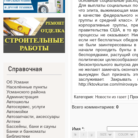
основные социальные расход
Для выплаты социальных пос
что элита, выжимающая макс
в качестве федерального н
группы и средний класс». И
корпоративные группы, пр
правительства США, в то вр
процессы не оказывают. Ник
если нет бесплатных обедов
не были заинтересованы в 
начали проходить бунты в 
беспорядками, растущий спр
политически целесообразно
бесконтрольного выпуска д
Справочная
не желают замечать окончат
вынужден был признать эт
заслуживает. Закрыва
Об Усмани
http://ktovkurse.com/mirovaya
Населённые пункты
Усманского района
Администрация
Категория:
Новости из газет
| Про
Автошколы
Автосервис, услуги
Всего комментариев:
0
Автомойки
Автозапчасти, аксессуары
Аптеки
Бассейны, бани и сауны
Имя *:
Банки и банкоматы
Библиотеки