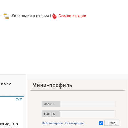
ы
|
Животные и растения
|
Скидки и акции
ое оно
Мини-профиль
09:56
Логин:
Пароль:
гих, кто
Забыл пароль
|
Регистрация