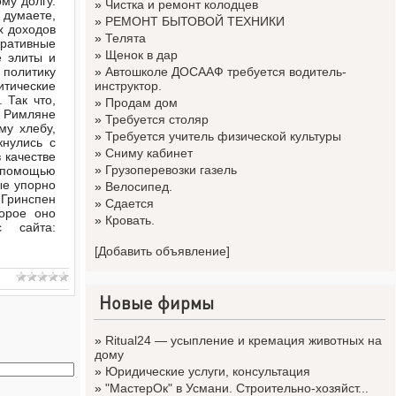
му долгу.
»
Чистка и ремонт колодцев
 думаете,
»
РЕМОНТ БЫТОВОЙ ТЕХНИКИ
х доходов
»
Телята
оративные
»
Щенок в дар
е элиты и
политику
»
Автошколе ДОСААФ требуется водитель-
итические
инструктор.
 Так что,
»
Продам дом
. Римляне
»
Требуется столяр
му хлебу,
»
Требуется учитель физической культуры
кнулись с
»
Сниму кабинет
 качестве
»
Грузоперевозки газель
с помощью
ые упорно
»
Велосипед.
 Гринспен
»
Сдается
торое оно
»
Кровать.
 сайта:
[Добавить объявление]
Новые фирмы
»
Ritual24 — усыпление и кремация животных на
дому
»
Юридические услуги, консультация
»
"МастерОк" в Усмани. Строительно-хозяйст...