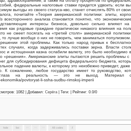
ы, здравоохранение, а также на оплату процентов по федерально
обий, федеральные налоговые ставки придется удвоить: если вы
имум выгоды из своего статуса-кво, станет отчислять 80% от свои
алога, почитайте «Теория американской политики: элиты, корп
з всестороннего анализа становится понятно, что экономически
едставляющие интересы бизнеса, довольно сильно влияют на 
емя как рядовые граждане практически никакого влияния на пол
то не смеет посягать на «третий столп» американской политики.
, то лучше вообще о них не говорить, чем заниматься популизмом
решении этой проблемы. Как только народ привык к бесплатно
тех случаях, когда задерживались поставки зерна. Власти стол
ос и истощенная казна ослабили валюту, это было необходимо в
го «решения». Американские элиты пытаются решить проблемы 
енег для субсидирования дефицита федерального бюджета, котор
ельное падение валюты, к которому это неизбежно приведет, даже
о. К сожалению, любое государство имеет то руководство, ко
ть глаза на реальность — это не выход. Материал с
-ekonomika/povtoryat-li-ssha-sudbu-rimskoj-imperii
смотров: 1082 | Добавил:
Серёга
| Теги: | Рейтинг:
0.0
/
0