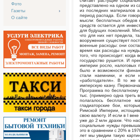
считает растущие социаль
Фото
представлено на одном из с
из последних материалов 
Газеты
период распада. Если говор
О сайте
мысли: бесплатных обедов 
средств остается для инвес
для будущих поколений. Мно
что для них нет предела, т
вооружения существует пост
военные расходы: они соста
время как расходы на нужды
того, что происходит: когда
государство рушится. И пр
империи росло, налоговых п
было и возможности финан
стали наемники, и если 
«работодателя». В то же 
имперскую казну. Первонача
Программа по бесплатному п
тыс. (примерно одна треть 
полагалось бесплатное ма
гладиаторские бои, котор
Римской Империи, истощив
свою валюту. И если в I веке
уже до 2 млн драхм. Что н
социальные нужды превышаю
это в сравнении с 20% в 197
лет мы увидим такую картин