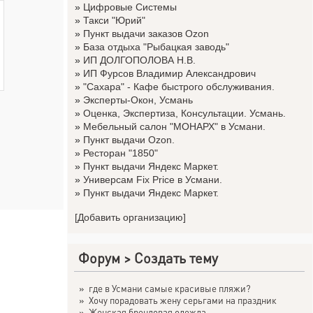
»
Цифровые Системы
»
Такси "Юрий"
»
Пункт выдачи заказов Ozon
»
База отдыха "Рыбацкая заводь"
»
ИП ДОЛГОПОЛОВА Н.В.
»
ИП Фурсов Владимир Александрович
»
"Сахара" - Кафе быстрого обслуживания.
»
Эксперты-Окон, Усмань
»
Оценка, Экспертиза, Консультации. Усмань.
»
Мебельный салон "МОНАРХ" в Усмани.
»
Пункт выдачи Ozon.
»
Ресторан "1850"
»
Пункт выдачи Яндекс Маркет.
»
Универсам Fix Price в Усмани.
»
Пункт выдачи Яндекс Маркет.
[Добавить организацию]
Форум
>
Создать тему
»
где в Усмани самые красивые пляжи?
»
Хочу порадовать жену серьгами на праздник
»
Женская брендовая одежда