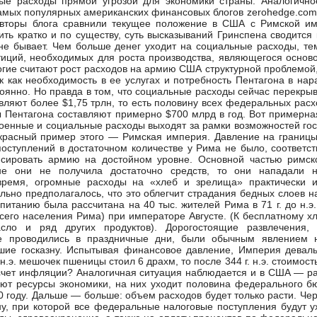
ные расходы прямой угрозой для экономики страны. Аналогичн
амых популярных американских финансовых блогов zerohedge.com
авторы блога сравнили текущее положение в США с Римской и
ить кратко и по существу, суть высказываний Гринспена сводится 
не бывает. Чем больше денег уходит на социальные расходы, т
тиций, необходимых для роста производства, являющегося основ
гие считают рост расходов на армию США структурной проблемой,
ак как необходимость в ее услугах и потребность Пентагона в на
оянно. Но правда в том, что социальные расходы сейчас перекры
вляют более $1,75 трлн, то есть половину всех федеральных расхо
 Пентагона составляют примерно $700 млрд в год. Вот примерна
 военные и социальные расходы выходят за рамки возможностей гос
екрасный пример этого — Римская империя. Давление на границ
оступлений в достаточном количестве у Рима не было, соответст
сировать армию на достойном уровне. Основной частью римск
не они не получила достаточно средств, то они нападали н
время, огромные расходы на «хлеб и зрелища» практически и
льно предполагалось, что это облегчит страдания бедных слоев н
итанию была рассчитана на 40 тыс. жителей Рима в 71 г. до н.э.
всего населения Рима) при императоре Августе. (К бесплатному хл
сло и ряд других продуктов). Дорогостоящие развлечения, 
ые проводились в праздничные дни, были обычным явлением н
шие госказну. Испытывая финансовое давление, Империя девал
 н.э. мешочек пшеницы стоил 6 драхм, то после 344 г. н.э. стоимос
асчет инфляции? Аналогичная ситуация наблюдается и в США — р
т ресурсы экономики, на них уходит половина федерального б
0 году. Дальше — больше: объем расходов будет только расти. Чер
у, при которой все федеральные налоговые поступления будут у