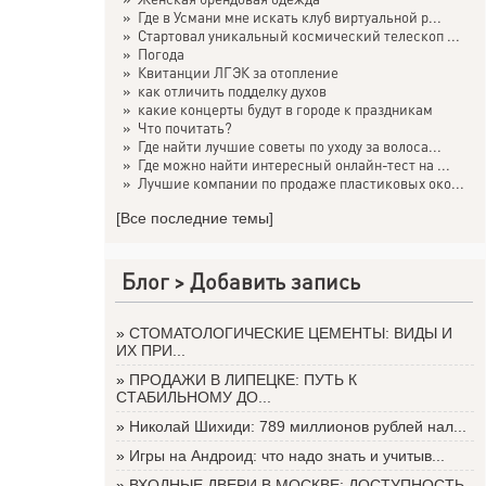
»
Где в Усмани мне искать клуб виртуальной р...
»
Стартовал уникальный космический телескоп ...
»
Погода
»
Квитанции ЛГЭК за отопление
»
как отличить подделку духов
»
какие концерты будут в городе к праздникам
»
Что почитать?
»
Где найти лучшие советы по уходу за волоса...
»
Где можно найти интересный онлайн-тест на ...
»
Лучшие компании по продаже пластиковых око...
[Все последние темы]
Блог >
Добавить запись
»
СТОМАТОЛОГИЧЕСКИЕ ЦЕМЕНТЫ: ВИДЫ И
ИХ ПРИ...
»
ПРОДАЖИ В ЛИПЕЦКЕ: ПУТЬ К
СТАБИЛЬНОМУ ДО...
»
Николай Шихиди: 789 миллионов рублей нал...
»
Игры на Андроид: что надо знать и учитыв...
»
ВХОДНЫЕ ДВЕРИ В МОСКВЕ: ДОСТУПНОСТЬ