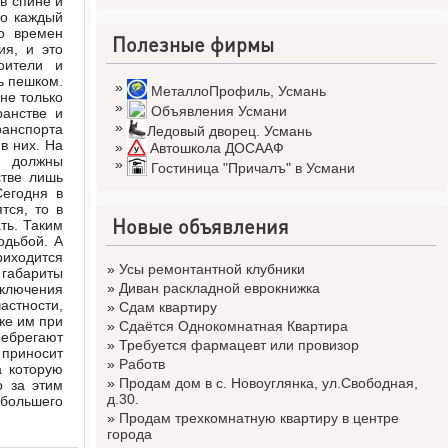
в спине и
мо каждый
со времен
Полезные фирмы
ия, и это
оители и
ь пешком.
»
МеталлоПрофиль
,
Усмань
не только
»
Объявления Усмани
ранстве и
»
ранспорта
Ледовый дворец. Усмань
в них. На
»
Автошкола ДОСААФ
м должны
»
Гостиница "Причалъ" в Усмани
стве лишь
Сегодня в
тся, то в
Новые объявления
ть. Таким
одьбой. А
риходится
»
Усы ремонтантной клубники
габариты
»
Диван раскладной еврокнижка
еключения
стности,
»
Сдам квартиру
же им при
»
Сдаётся Однокомнатная Квартира
небрегают
»
Требуется фармацевт или провизор
 приносит
»
Работв
а которую
»
Продам дом в с. Новоуглянка, ул.Свободная,
о за этим
д.30.
 большего
»
Продам трехкомнатную квартиру в центре
города