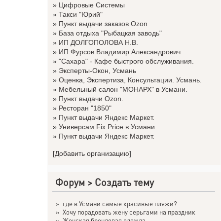
»
Цифровые Системы
»
Такси "Юрий"
»
Пункт выдачи заказов Ozon
»
База отдыха "Рыбацкая заводь"
»
ИП ДОЛГОПОЛОВА Н.В.
»
ИП Фурсов Владимир Александрович
»
"Сахара" - Кафе быстрого обслуживания.
»
Эксперты-Окон, Усмань
»
Оценка, Экспертиза, Консультации. Усмань.
»
Мебельный салон "МОНАРХ" в Усмани.
»
Пункт выдачи Ozon.
»
Ресторан "1850"
»
Пункт выдачи Яндекс Маркет.
»
Универсам Fix Price в Усмани.
»
Пункт выдачи Яндекс Маркет.
[Добавить организацию]
Форум
>
Создать тему
»
где в Усмани самые красивые пляжи?
»
Хочу порадовать жену серьгами на праздник
»
Женская брендовая одежда