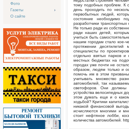
недостатки строения человеч
Фото
тому подобных проблем. К 
день проходить по нескол
Газеты
первобытных людей, котор
О сайте
состояние необходимо по
разработчики транспортных 
Не только ради их собственн
ради наших детей, которым
учиться быть самостоятельн
нашим городам стало кое-че
протяжении десятилетий 
специалисты по проектиров
отдельно взятых парков и 
местных бюджетах на подоб
городах уже почти не остал
образом, людям только и ос
помочь им в этом призваны
учитывать множество раз
автомобилей, так называем
светофоров. Они должны п
устройства велосипедных дор
этом думать еще и о како
ходьбой? Критики капиталис
никакой финансовой выгоды
исчисляются многими и мно
стоит нефтяное лобби, ко
количества автомобилей. http