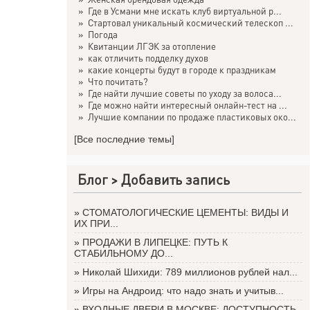
»
Где в Усмани мне искать клуб виртуальной р...
»
Стартовал уникальный космический телескоп ...
»
Погода
»
Квитанции ЛГЭК за отопление
»
как отличить подделку духов
»
какие концерты будут в городе к праздникам
»
Что почитать?
»
Где найти лучшие советы по уходу за волоса...
»
Где можно найти интересный онлайн-тест на ...
»
Лучшие компании по продаже пластиковых око...
[Все последние темы]
Блог >
Добавить запись
»
СТОМАТОЛОГИЧЕСКИЕ ЦЕМЕНТЫ: ВИДЫ И
ИХ ПРИ...
»
ПРОДАЖИ В ЛИПЕЦКЕ: ПУТЬ К
СТАБИЛЬНОМУ ДО...
»
Николай Шихиди: 789 миллионов рублей нал...
»
Игры на Андроид: что надо знать и учитыв...
»
ВХОДНЫЕ ДВЕРИ В МОСКВЕ: ДОСТУПНОСТЬ