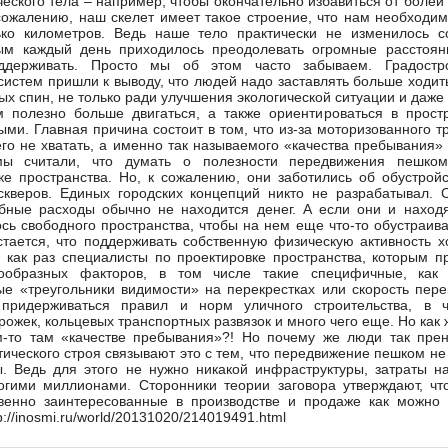
еского тела – например, чтобы окончательно избавиться от болей 
сожалению, наш скелет имеет такое строение, что нам необходи
ько километров. Ведь наше тело практически не изменилось 
ым каждый день приходилось преодолевать огромные расстоян
ддерживать. Просто мы об этом часто забываем. Градостр
систем пришли к выводу, что людей надо заставлять больше ходит
ых спин, не только ради улучшения экологической ситуации и даже 
 полезно больше двигаться, а также ориентироваться в прост
ыми. Главная причина состоит в том, что из-за моторизованного т
го не хватать, а именно так называемого «качества пребывания» 
мы считали, что думать о полезности передвижения пешко
ке пространства. Но, к сожалению, они заботились об обустрой
скверов. Единых городских концепций никто не разрабатывал. 
ные расходы обычно не находится денег. А если они и находя
ось свободного пространства, чтобы на нем еще что-то обустраива
тается, что поддерживать собственную физическую активность х
 как раз специалисты по проектировке пространства, которым п
нообразных факторов, в том числе такие специфичные, как 
ые «треугольники видимости» на перекрестках или скорость пер
ридерживаться правил и норм уличного строительства, в ча
ожек, кольцевых транспортных развязок и много чего еще. Но как 
м-то там «качестве пребывания»?! Но почему же люди так пре
тического строя связывают это с тем, что передвижение пешком не
. Ведь для этого не нужно никакой инфраструктуры, затраты н
гими миллионами. Сторонники теории заговора утверждают, чт
свенно заинтересованные в производстве и продаже как можно
://inosmi.ru/world/20131020/214019491.html