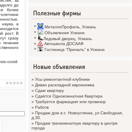
истин, за
адолго до
се более
Полезные фирмы
оголетнюю
енностью.
 наука, а
»
МеталлоПрофиль
,
Усмань
риходится
»
Объявления Усмани
й рост. В
»
гут сразу
Ледовый дворец. Усмань
в течение
»
Автошкола ДОСААФ
твенного
»
Гостиница "Причалъ" в Усмани
sis-covid-
Новые объявления
»
Усы ремонтантной клубники
»
Диван раскладной еврокнижка
»
Сдам квартиру
»
Сдаётся Однокомнатная Квартира
»
Требуется фармацевт или провизор
»
Работв
»
Продам дом в с. Новоуглянка, ул.Свободная,
д.30.
»
Продам трехкомнатную квартиру в центре
города