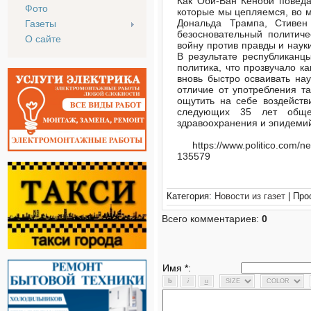
Как Оби-Ван Кеноби поведа
Фото
которые мы цепляемся, во мн
Дональда Трампа, Стивен
Газеты
безосновательный политич
О сайте
войну против правды и нау
В результате республиканцы
политика, что прозвучало 
вновь быстро осваивать нау
отличие от употребления т
ощутить на себе воздейств
следующих 35 лет обще
здравоохранения и эпидемий
https://www.politico.com/new
135579
Категория:
Новости из газет
| Про
Всего комментариев:
0
Имя *: