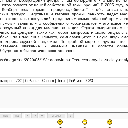
л нам в "Возвращении джедая": "Вы обнаружите, что многие из 
огом зависят от нашей собственной точки зрения". В 2005 году, з
 Колберт ввел термин "правдоподобность", чтобы описать в
еский дискурс. Нефтяная и газовая промышленность ведет мн
ки на фоне таких же усилий, предпринимаемых табачной промышл
 смогли заявить, что сообщения о коронавирусе – это вовсе не
как разумный довод для миллионов людей. Однако американцам п
чные концепциии, такие как теория микробов и экспоненциальны
абака или изменения климата, сомневающиеся в науке люди смо
ие коронавирусной пандемии. По крайней мере, я думаю, что 
ственное уважение к научным знаниям в области общес
 будет хотя бы частично восстановлено.
s/magazine/2020/03/19/coronavirus-effect-economy-life-society-analy
смотров: 702 | Добавил:
Серёга
| Теги: | Рейтинг:
0.0
/
0