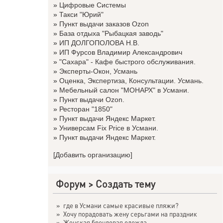
»
Цифровые Системы
»
Такси "Юрий"
»
Пункт выдачи заказов Ozon
»
База отдыха "Рыбацкая заводь"
»
ИП ДОЛГОПОЛОВА Н.В.
»
ИП Фурсов Владимир Александрович
»
"Сахара" - Кафе быстрого обслуживания.
»
Эксперты-Окон, Усмань
»
Оценка, Экспертиза, Консультации. Усмань.
»
Мебельный салон "МОНАРХ" в Усмани.
»
Пункт выдачи Ozon.
»
Ресторан "1850"
»
Пункт выдачи Яндекс Маркет.
»
Универсам Fix Price в Усмани.
»
Пункт выдачи Яндекс Маркет.
[Добавить организацию]
Форум
>
Создать тему
»
где в Усмани самые красивые пляжи?
»
Хочу порадовать жену серьгами на праздник
»
Женская брендовая одежда