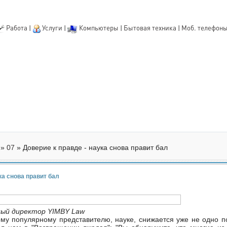
Работа
|
Услуги
|
Компьютеры
|
Бытовая техника
|
Моб. телефон
»
07
» Доверие к правде - наука снова правит бал
ка снова правит бал
ный директор YIMBY Law
му популярному представителю, науке, снижается уже не одно п