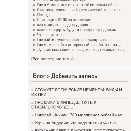
»
Где в Усмани мне искать клуб виртуальной р...
»
Стартовал уникальный космический телескоп ...
»
Погода
»
Квитанции ЛГЭК за отопление
»
как отличить подделку духов
»
какие концерты будут в городе к праздникам
»
Что почитать?
»
Где найти лучшие советы по уходу за волоса...
»
Где можно найти интересный онлайн-тест на ...
»
Лучшие компании по продаже пластиковых око...
[Все последние темы]
Блог >
Добавить запись
»
СТОМАТОЛОГИЧЕСКИЕ ЦЕМЕНТЫ: ВИДЫ И
ИХ ПРИ...
»
ПРОДАЖИ В ЛИПЕЦКЕ: ПУТЬ К
СТАБИЛЬНОМУ ДО...
»
Николай Шихиди: 789 миллионов рублей нал...
»
Игры на Андроид: что надо знать и учитыв...
»
ВХОДНЫЕ ДВЕРИ В МОСКВЕ: ДОСТУПНОСТЬ