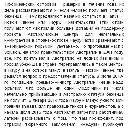
Тихоокеанских островов. Примерно в течение года их
дела рассматриваются и, если человек получает статус
беженца, — ему предлагают навечно остаться в Папуа —
Новой Гвинее или Науру. Правительства этих стран
получают от Австралии большие дотации на поддержку
проекта. Австралийские центры для нелегальных
иммигрантов в стране-острове Науру часто сравнивают с
американской тюрьмой Гуантанамо. По программе Pacific
Solution, начатой правительством Австралии в 2001 году,
все, кто приплывал в Австралию на лодках без визы и
просил убежища в стране, переправлялись в такие центры
в Науру и на остров Манус в Папуа — Новой Гвинее, где
решался вопрос о предоставлении статуса. В июле 2013-
го тогдашний премьер-министр Австралии Кевин Радд
объявил, что больше ни один «лодочник» из числа
нелегально прибывающих в Австралию статуса беженца
не получит. В январе 2014 года Науру и Манус ужесточили
правила въезда для правозащитников и журналистов, а с
начала июля 2015 года Австралия запретила работникам
лагерей рассказывать о том, что там происходит, под
страхом тюремного заключения. «Медуза» публикует