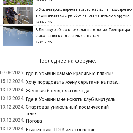
04.04.2026
В Усмани троих парней в возрасте 23-25 лет подозревают
в хулиганстве со стрельбой из травматического оружия.
04.04.2026
В Липецкую область приходит потепление. Температура
резко шагнет к «плюсовым» отметкам.
27.01.2026
Последнее на форуме:
07.08.2025.
где в Усмани самые красивые пляжи?
15.12.2024.
Хочу порадовать жену серьгами на праз...
13.12.2024.
Женская брендовая одежда
13.12.2024.
Где в Усмани мне искать клуб виртуаль...
13.12.2024.
Стартовал уникальный космический
теле...
13.12.2024.
Погода
13.12.2024.
Квитанции ЛГЭК за отопление