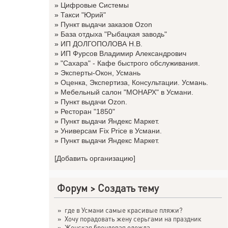
»
Цифровые Системы
»
Такси "Юрий"
»
Пункт выдачи заказов Ozon
»
База отдыха "Рыбацкая заводь"
»
ИП ДОЛГОПОЛОВА Н.В.
»
ИП Фурсов Владимир Александрович
»
"Сахара" - Кафе быстрого обслуживания.
»
Эксперты-Окон, Усмань
»
Оценка, Экспертиза, Консультации. Усмань.
»
Мебельный салон "МОНАРХ" в Усмани.
»
Пункт выдачи Ozon.
»
Ресторан "1850"
»
Пункт выдачи Яндекс Маркет.
»
Универсам Fix Price в Усмани.
»
Пункт выдачи Яндекс Маркет.
[Добавить организацию]
Форум
>
Создать тему
»
где в Усмани самые красивые пляжи?
»
Хочу порадовать жену серьгами на праздник
»
Женская брендовая одежда