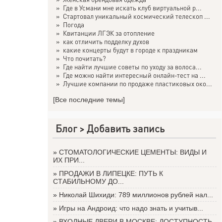
»
Где в Усмани мне искать клуб виртуальной р...
»
Стартовал уникальный космический телескоп ...
»
Погода
»
Квитанции ЛГЭК за отопление
»
как отличить подделку духов
»
какие концерты будут в городе к праздникам
»
Что почитать?
»
Где найти лучшие советы по уходу за волоса...
»
Где можно найти интересный онлайн-тест на ...
»
Лучшие компании по продаже пластиковых око...
[Все последние темы]
Блог >
Добавить запись
»
СТОМАТОЛОГИЧЕСКИЕ ЦЕМЕНТЫ: ВИДЫ И
ИХ ПРИ...
»
ПРОДАЖИ В ЛИПЕЦКЕ: ПУТЬ К
СТАБИЛЬНОМУ ДО...
»
Николай Шихиди: 789 миллионов рублей нал...
»
Игры на Андроид: что надо знать и учитыв...
»
ВХОДНЫЕ ДВЕРИ В МОСКВЕ: ДОСТУПНОСТЬ