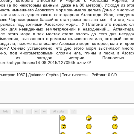
ссейну которого относятся и Черное с Азовским морями, 
ов (а по некоторым данным, даже на 80 метров). Исходя из это
часть нынешнего Азовского моря занимала дельта Дона с многоч
тках и могла существовать легендарная Атлантида. Итак, вследств
зово-Черноморском бассейне стал резко повышаться. В итоге, час
скрылась под волнами Азовского моря… У Платона это подано 
срок для невиданных землетрясений и наводнений… Атлантида
сле этого море в тех местах стало вплоть до сего дня несуд
меления, вызванного огромным количеством ила, который оста
авда ли, похоже на описание Азовского моря, которое, кстати, дре
том? Сейчас установлено, что дно этого моря выстилают мног
жно, под многометровыми слоями ила, глины и песка в Азовс
шая из загадок истории. Полностью з
/eureka/hypotheses/14-08-2015/1270945-azov-0/
смотров: 1087 | Добавил:
Серёга
| Теги:
гипотезы
| Рейтинг:
0.0
/
0