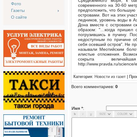
Средиземного моря, к ба
Фото
современного на 30-60 метр
предположить, что большую 
Газеты
островами. Вот на этих учас
О сайте
ледников, уровень воды в А
Дона вместе с островами 
образом: "…когда пришел 
погрузившись в пучину. По
недоступным по причине об
себя осевший остров". Не пр
называли Меотийским боло
илистые отложения. Возмо
сокрыта величай
http://www.pravda.ru/science
Категория:
Новости из газет
| Про
Всего комментариев:
0
Имя *: