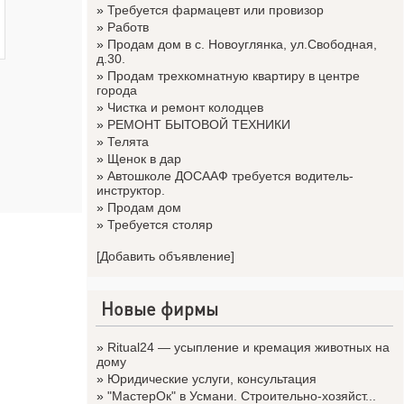
»
Требуется фармацевт или провизор
»
Работв
»
Продам дом в с. Новоуглянка, ул.Свободная,
д.30.
»
Продам трехкомнатную квартиру в центре
города
»
Чистка и ремонт колодцев
»
РЕМОНТ БЫТОВОЙ ТЕХНИКИ
»
Телята
»
Щенок в дар
»
Автошколе ДОСААФ требуется водитель-
инструктор.
»
Продам дом
»
Требуется столяр
[Добавить объявление]
Новые фирмы
»
Ritual24 — усыпление и кремация животных на
дому
»
Юридические услуги, консультация
»
"МастерОк" в Усмани. Строительно-хозяйст...