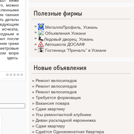
был ниже
го, можно
исленными
Полезные фирмы
ие таяния
ть дельты
следующим
»
МеталлоПрофиль
,
Усмань
 исчезла,
»
Объявления Усмани
оходным и
»
вил после
Ледовый дворец. Усмань
вние греки
»
Автошкола ДОСААФ
ометровые
»
Гостиница "Причалъ" в Усмани
ком море
десь:
Новые объявления
»
Ремонт велосипедов
»
Ремонт велосипедов
»
Ремонт велосипедов
»
Требуется формовщик
»
Вакансия повара
»
Сдам квартииу
»
Усы ремонтантной клубники
»
Диван раскладной еврокнижка
»
Сдам квартиру
»
Сдаётся Однокомнатная Квартира