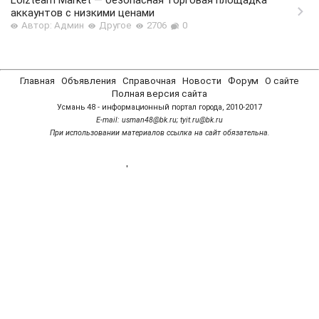
Lolzteam Market — безопасная торговая площадка
аккаунтов с низкими ценами
Автор: Админ
Другое
2706
0
Главная
Объявления
Справочная
Новости
Форум
О сайте
Полная версия сайта
Усмань 48 - информационный портал города, 2010-2017
Е-mail: usman48@bk.ru; tyit.ru@bk.ru
При использовании материалов ссылка на сайт обязательна.
'