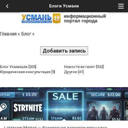
Блоги Усмани
Главная
»
Блог
»
Добавить запись
Блог Усманцев
[205]
Новости из газет
[932]
Юридическая консультация
[9]
Другое
[41]