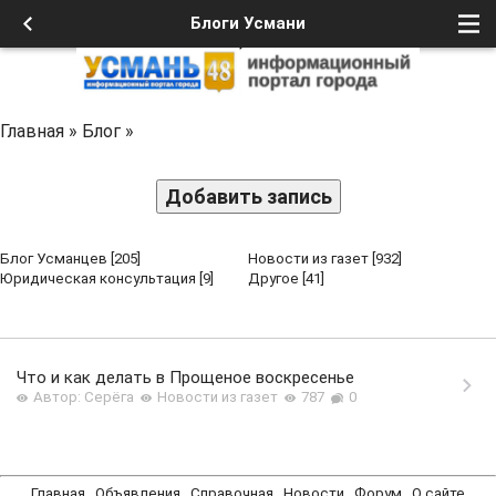
Блоги Усмани
Главная
»
Блог
»
Добавить запись
Блог Усманцев
[205]
Новости из газет
[932]
Юридическая консультация
[9]
Другое
[41]
Что и как делать в Прощеное воскресенье
Автор: Серёга
Новости из газет
787
0
Главная
Объявления
Справочная
Новости
Форум
О сайте