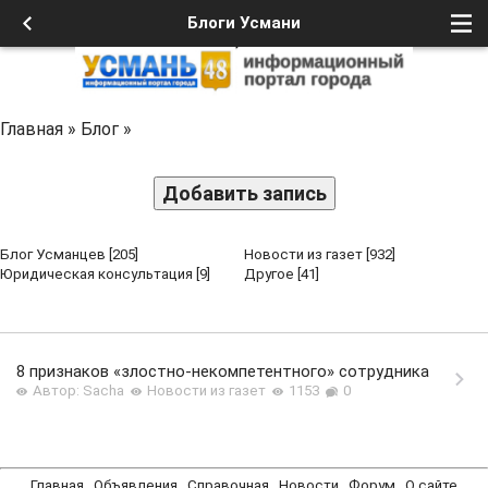
Блоги Усмани
Главная
»
Блог
»
Добавить запись
Блог Усманцев
[205]
Новости из газет
[932]
Юридическая консультация
[9]
Другое
[41]
8 признаков «злостно-некомпетентного» сотрудника
Автор: Sacha
Новости из газет
1153
0
Главная
Объявления
Справочная
Новости
Форум
О сайте