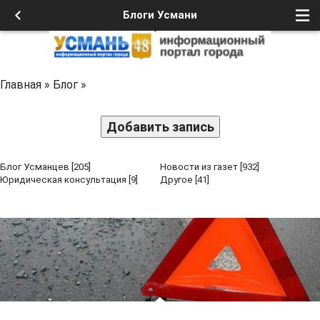
Блоги Усмани
Главная
»
Блог
»
Добавить запись
Блог Усманцев
[205]
Новости из газет
[932]
Юридическая консультация
[9]
Другое
[41]