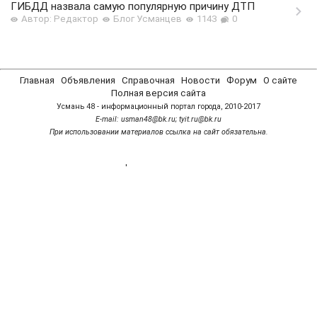
ГИБДД назвала самую популярную причину ДТП
Автор: Редактор
Блог Усманцев
1143
0
Главная
Объявления
Справочная
Новости
Форум
О сайте
Полная версия сайта
Усмань 48 - информационный портал города, 2010-2017
Е-mail: usman48@bk.ru; tyit.ru@bk.ru
При использовании материалов ссылка на сайт обязательна.
'