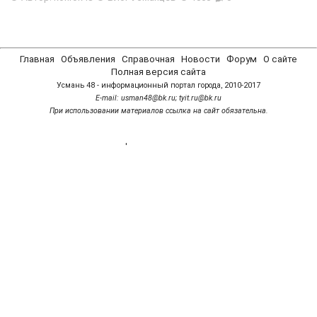
Главная
Объявления
Справочная
Новости
Форум
О сайте
Полная версия сайта
Усмань 48 - информационный портал города, 2010-2017
Е-mail: usman48@bk.ru; tyit.ru@bk.ru
При использовании материалов ссылка на сайт обязательна.
'