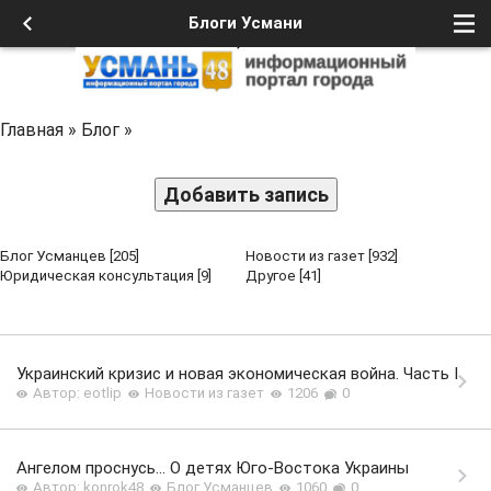
Блоги Усмани
Главная
»
Блог
»
Добавить запись
Блог Усманцев
[205]
Новости из газет
[932]
Юридическая консультация
[9]
Другое
[41]
Украинский кризис и новая экономическая война. Часть I
Автор: eotlip
Новости из газет
1206
0
Ангелом проснусь... О детях Юго-Востока Украины
Автор: konrok48
Блог Усманцев
1060
0