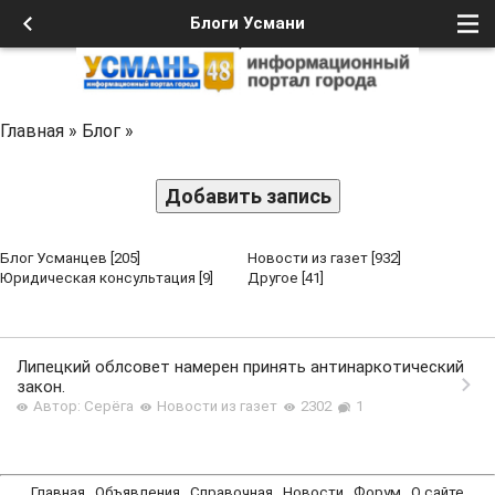
Блоги Усмани
Главная
»
Блог
»
Добавить запись
Блог Усманцев
[205]
Новости из газет
[932]
Юридическая консультация
[9]
Другое
[41]
Липецкий облсовет намерен принять антинаркотический
закон.
Автор: Серёга
Новости из газет
2302
1
Главная
Объявления
Справочная
Новости
Форум
О сайте