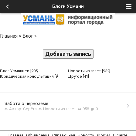
Блоги Усмани
Главная
»
Блог
»
Добавить запись
Блог Усманцев
[205]
Новости из газет
[932]
Юридическая консультация
[9]
Другое
[41]
Забота о чернозёме
Автор: Серёга
Новости из газет
958
0
Главная
Объявления
Справочная
Новости
Форум
О сайте