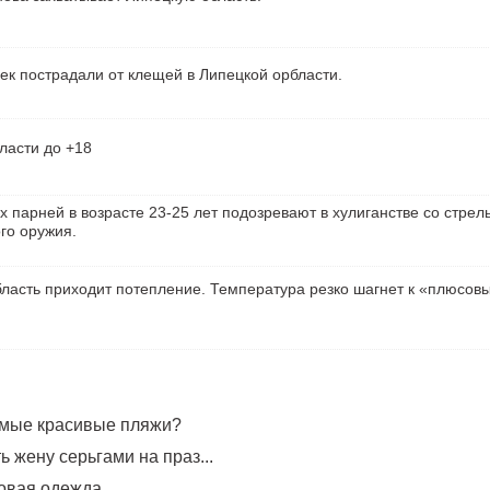
ек пострадали от клещей в Липецкой орбласти.
ласти до +18
х парней в возрасте 23-25 лет подозревают в хулиганстве со стрел
го оружия.
ласть приходит потепление. Температура резко шагнет к «плюсов
амые красивые пляжи?
 жену серьгами на праз...
овая одежда