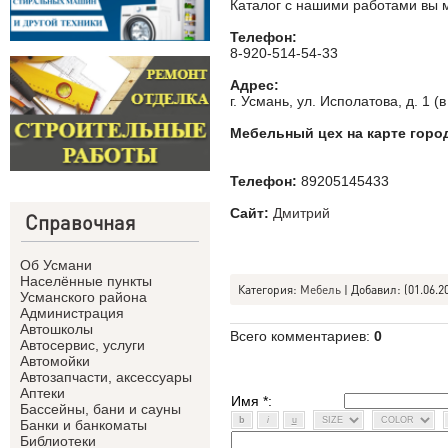
Каталог с нашими работами вы
Телефон:
8-920-514-54-33
Адрес:
г. Усмань, ул. Исполатова, д. 1 
Мебельный цех на карте горо
Телефон:
89205145433
Сайт:
Дмитрий
Справочная
Об Усмани
Населённые пункты
Категория
:
Мебель
|
Добавил
:
(01.06.2
Усманского района
Администрация
Автошколы
Всего комментариев
:
0
Автосервис, услуги
Автомойки
Автозапчасти, аксессуары
Аптеки
Имя *:
Бассейны, бани и сауны
Банки и банкоматы
Библиотеки