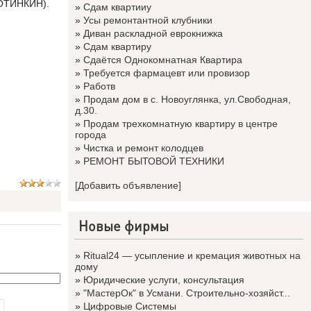
РОТИНКИН).
»
Сдам квартииу
»
Усы ремонтантной клубники
»
Диван раскладной еврокнижка
»
Сдам квартиру
»
Сдаётся Однокомнатная Квартира
»
Требуется фармацевт или провизор
»
Работв
»
Продам дом в с. Новоуглянка, ул.Свободная,
д.30.
»
Продам трехкомнатную квартиру в центре
города
»
Чистка и ремонт колодцев
»
РЕМОНТ БЫТОВОЙ ТЕХНИКИ
[Добавить объявление]
Новые фирмы
»
Ritual24 — усыпление и кремация животных на
дому
»
Юридические услуги, консультация
»
"МастерОк" в Усмани. Строительно-хозяйст...
»
Цифровые Системы