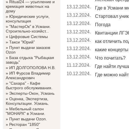
»
Ritual24 — усыпление и
кремация животных на
13.12.2024.
Где в Усмани мн
дому
13.12.2024.
Стартовал уник
»
Юридические услуги,
консультация
13.12.2024.
Погода
»
"МастерОк" в Усмани.
Строительно-хозяйст...
13.12.2024.
Квитанции ЛГЭК
»
Цифровые Системы
13.12.2024.
как отличить по
»
Такси "Юрий"
»
Пункт выдачи заказов
13.12.2024.
какие концерты 
Ozon
13.12.2024.
»
База отдыха "Рыбацкая
Что почитать?
заводь"
11.12.2024.
Где найти лучши
»
ИП ДОЛГОПОЛОВА Н.В.
»
ИП Фурсов Владимир
10.12.2024.
Где можно найт
Александрович
»
"Сахара" - Кафе
быстрого обслуживания.
»
Эксперты-Окон, Усмань
»
Оценка, Экспертиза,
Консультации. Усмань.
»
Мебельный салон
"МОНАРХ" в Усмани.
»
Пункт выдачи Ozon.
»
Ресторан "1850"