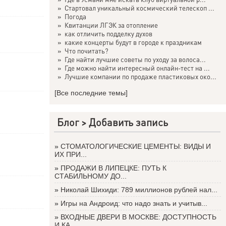
»
Стартовал уникальный космический телескоп ...
»
Погода
»
Квитанции ЛГЭК за отопление
»
как отличить подделку духов
»
какие концерты будут в городе к праздникам
»
Что почитать?
»
Где найти лучшие советы по уходу за волоса...
»
Где можно найти интересный онлайн-тест на ...
»
Лучшие компании по продаже пластиковых око...
[Все последние темы]
Блог >
Добавить запись
»
СТОМАТОЛОГИЧЕСКИЕ ЦЕМЕНТЫ: ВИДЫ И
ИХ ПРИ...
»
ПРОДАЖИ В ЛИПЕЦКЕ: ПУТЬ К
СТАБИЛЬНОМУ ДО...
»
Николай Шихиди: 789 миллионов рублей нал...
»
Игры на Андроид: что надо знать и учитыв...
»
ВХОДНЫЕ ДВЕРИ В МОСКВЕ: ДОСТУПНОСТЬ
И КА...