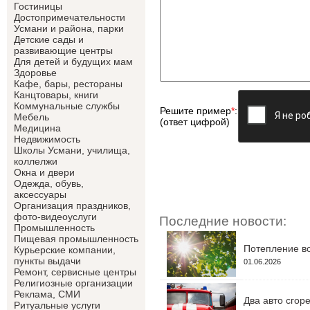
Гостиницы
Достопримечательности
Усмани и района, парки
Детские сады и
развивающие центры
Для детей и будущих мам
Здоровье
Кафе, бары, рестораны
Канцтовары, книги
Коммунальные службы
Решите пример
*
:
Мебель
(ответ цифрой)
Медицина
Недвижимость
Школы Усмани, училища,
коллелжи
Окна и двери
Одежда, обувь,
аксессуары
Организация праздников,
фото-видеоуслуги
Последние новости:
Промышленность
Пищевая промышленность
Потепление во
Курьерские компании,
пункты выдачи
01.06.2026
Ремонт, сервисные центры
Религиозные организации
Реклама, СМИ
Два авто сгор
Ритуальные услуги