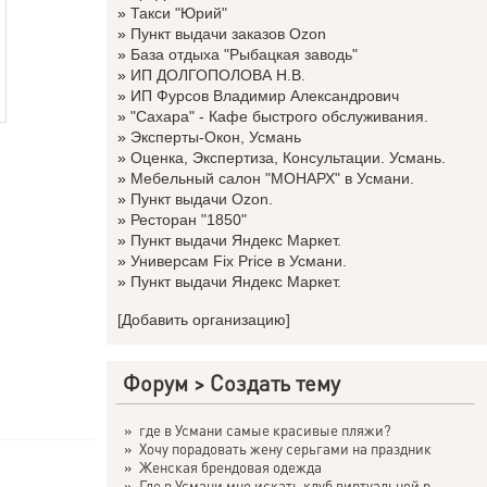
»
Такси "Юрий"
»
Пункт выдачи заказов Ozon
»
База отдыха "Рыбацкая заводь"
»
ИП ДОЛГОПОЛОВА Н.В.
»
ИП Фурсов Владимир Александрович
»
"Сахара" - Кафе быстрого обслуживания.
»
Эксперты-Окон, Усмань
»
Оценка, Экспертиза, Консультации. Усмань.
»
Мебельный салон "МОНАРХ" в Усмани.
»
Пункт выдачи Ozon.
»
Ресторан "1850"
»
Пункт выдачи Яндекс Маркет.
»
Универсам Fix Price в Усмани.
»
Пункт выдачи Яндекс Маркет.
[Добавить организацию]
Форум
>
Создать тему
»
где в Усмани самые красивые пляжи?
»
Хочу порадовать жену серьгами на праздник
»
Женская брендовая одежда
»
Где в Усмани мне искать клуб виртуальной р...