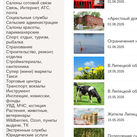
01.06.2026
Салоны сотовой связи
Связь, Интернет, АТС,
почта
Социальные службы
«Арестный дом
Сельские администрации
01.06.2026
Салоны красоты,
парикмахерские
Спорт, отдых, туризм,
Ограничения н
рыбалка
Страхование
01.06.2026
Строительство, ремонт,
отделка
Cтройматериалы,
В Липецкой об
сантехника
Супер (мини) маркеты
18.05.2026
Такси
Торговые центры
Транспорт, вокзалы
Инструмент
В Липецкой об
Инспекции, комиссии,
15.05.2026
фонды
УВД, МЧС, юстиция
Растения, животные,
Жители Липецк
ветеринары
Wildberries, Ozon, пункты
15.05.2026
выдачи, ТК
Экстренные службы
Юридические услуги
Потепление сн