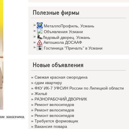
Полезные фирмы
»
МеталлоПрофиль
,
Усмань
»
Объявления Усмани
»
Ледовый дворец. Усмань
»
Автошкола ДОСААФ
»
Гостиница "Причалъ" в Усмани
Новые объявления
»
Свежая красная смородина
»
сдам квартиру
»
ФКУ ИК-7 УФСИН России по Липецкой области
»
Жильё
»
РАЗНОРАБОЧИЙ,ДВОРНИК
»
Ремонт велосипедов
»
Ремонт велосипедов
»
Ремонт велосипедов
м заказчика.
»
Требуется формовщик
»
Вакансия повара