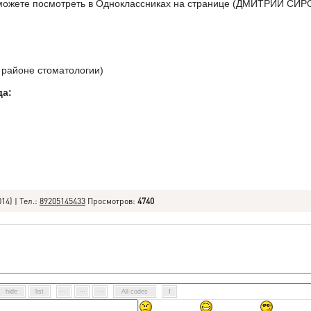
 можете посмотреть в Одноклассниках на странице (ДМИТРИЙ СИ
(в районе стоматологии)
да:
014) |
Тел.:
89205145433
Просмотров
:
4740