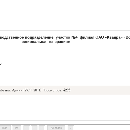
од­ственное подразделение, участок №4, филиал ОАО «Квадра» «Во
региональная генерация»
96
обавил
:
Админ
(29.11.2011) Просмотров
:
4295