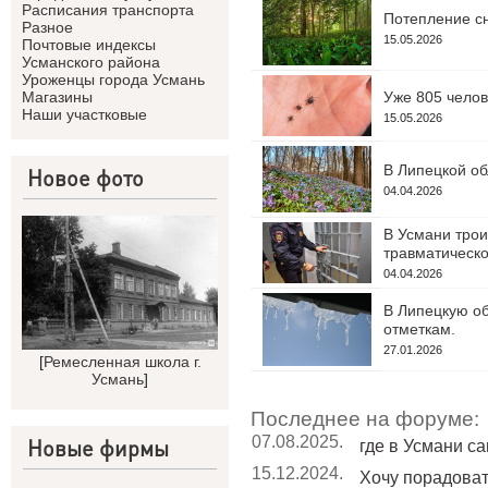
Расписания транспорта
Потепление сн
Разное
15.05.2026
Почтовые индексы
Усманского района
Уроженцы города Усмань
Уже 805 челов
Магазины
Наши участковые
15.05.2026
В Липецкой об
Новое фото
04.04.2026
В Усмани трои
травматическо
04.04.2026
В Липецкую об
отметкам.
27.01.2026
[
Ремесленная школа г.
Усмань
]
Последнее на форуме:
07.08.2025.
Новые фирмы
где в Усмани с
15.12.2024.
Хочу порадовать