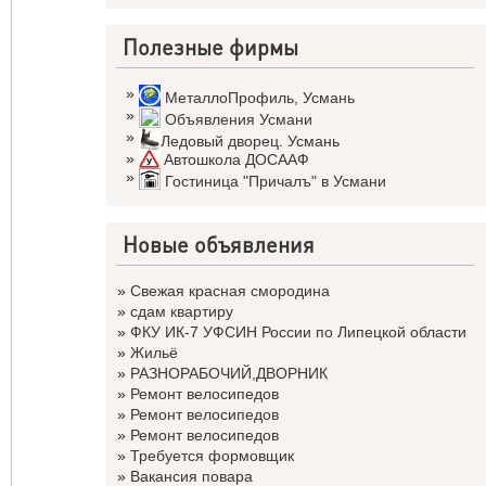
Полезные фирмы
»
МеталлоПрофиль
,
Усмань
»
Объявления Усмани
»
Ледовый дворец. Усмань
»
Автошкола ДОСААФ
»
Гостиница "Причалъ" в Усмани
Новые объявления
»
Свежая красная смородина
»
сдам квартиру
»
ФКУ ИК-7 УФСИН России по Липецкой области
»
Жильё
»
РАЗНОРАБОЧИЙ,ДВОРНИК
»
Ремонт велосипедов
»
Ремонт велосипедов
»
Ремонт велосипедов
»
Требуется формовщик
»
Вакансия повара