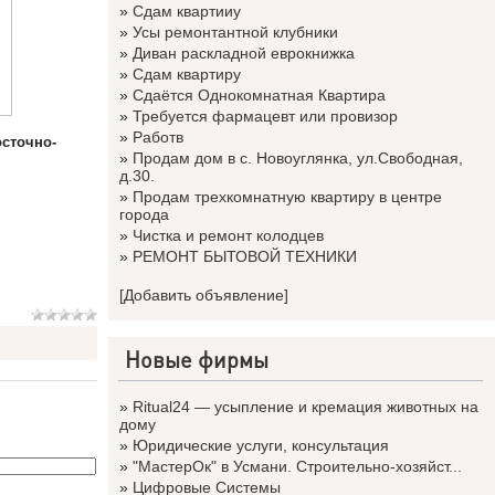
»
Сдам квартииу
»
Усы ремонтантной клубники
»
Диван раскладной еврокнижка
»
Сдам квартиру
»
Сдаётся Однокомнатная Квартира
»
Требуется фармацевт или провизор
»
Работв
с­точно-
»
Продам дом в с. Новоуглянка, ул.Свободная,
д.30.
»
Продам трехкомнатную квартиру в центре
города
»
Чистка и ремонт колодцев
»
РЕМОНТ БЫТОВОЙ ТЕХНИКИ
[Добавить объявление]
Новые фирмы
»
Ritual24 — усыпление и кремация животных на
дому
»
Юридические услуги, консультация
»
"МастерОк" в Усмани. Строительно-хозяйст...
»
Цифровые Системы