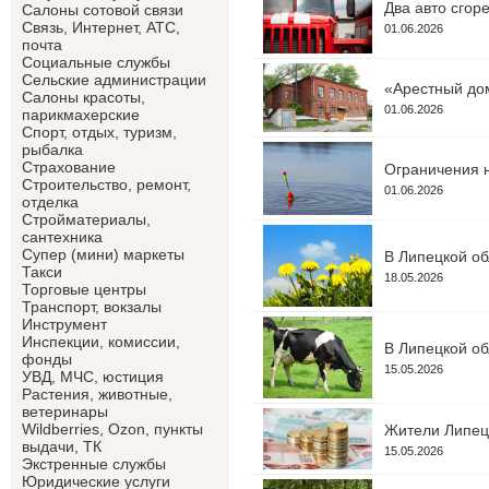
Два авто сгор
Салоны сотовой связи
Связь, Интернет, АТС,
01.06.2026
почта
Социальные службы
Сельские администрации
«Арестный дом
Салоны красоты,
01.06.2026
парикмахерские
Спорт, отдых, туризм,
рыбалка
Страхование
Ограничения н
Строительство, ремонт,
01.06.2026
отделка
Cтройматериалы,
сантехника
Супер (мини) маркеты
В Липецкой об
Такси
18.05.2026
Торговые центры
Транспорт, вокзалы
Инструмент
Инспекции, комиссии,
В Липецкой об
фонды
15.05.2026
УВД, МЧС, юстиция
Растения, животные,
ветеринары
Wildberries, Ozon, пункты
Жители Липецк
выдачи, ТК
15.05.2026
Экстренные службы
Юридические услуги