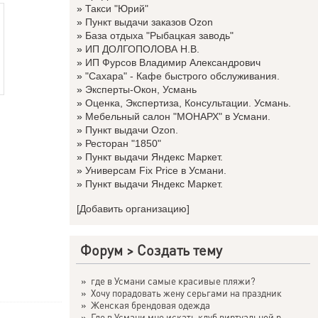
»
Такси "Юрий"
»
Пункт выдачи заказов Ozon
»
База отдыха "Рыбацкая заводь"
»
ИП ДОЛГОПОЛОВА Н.В.
»
ИП Фурсов Владимир Александрович
»
"Сахара" - Кафе быстрого обслуживания.
»
Эксперты-Окон, Усмань
»
Оценка, Экспертиза, Консультации. Усмань.
»
Мебельный салон "МОНАРХ" в Усмани.
»
Пункт выдачи Ozon.
»
Ресторан "1850"
»
Пункт выдачи Яндекс Маркет.
»
Универсам Fix Price в Усмани.
»
Пункт выдачи Яндекс Маркет.
[Добавить организацию]
Форум
>
Создать тему
»
где в Усмани самые красивые пляжи?
»
Хочу порадовать жену серьгами на праздник
»
Женская брендовая одежда
»
Где в Усмани мне искать клуб виртуальной р...