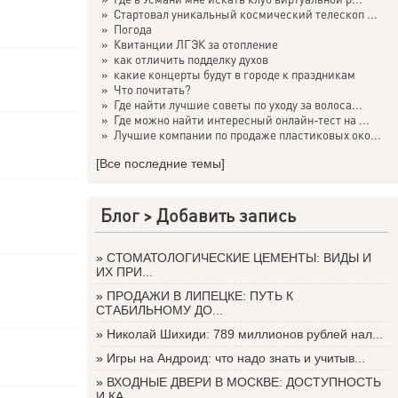
»
Стартовал уникальный космический телескоп ...
»
Погода
»
Квитанции ЛГЭК за отопление
»
как отличить подделку духов
»
какие концерты будут в городе к праздникам
»
Что почитать?
»
Где найти лучшие советы по уходу за волоса...
»
Где можно найти интересный онлайн-тест на ...
»
Лучшие компании по продаже пластиковых око...
[Все последние темы]
Блог >
Добавить запись
»
СТОМАТОЛОГИЧЕСКИЕ ЦЕМЕНТЫ: ВИДЫ И
ИХ ПРИ...
»
ПРОДАЖИ В ЛИПЕЦКЕ: ПУТЬ К
СТАБИЛЬНОМУ ДО...
»
Николай Шихиди: 789 миллионов рублей нал...
»
Игры на Андроид: что надо знать и учитыв...
»
ВХОДНЫЕ ДВЕРИ В МОСКВЕ: ДОСТУПНОСТЬ
И КА...