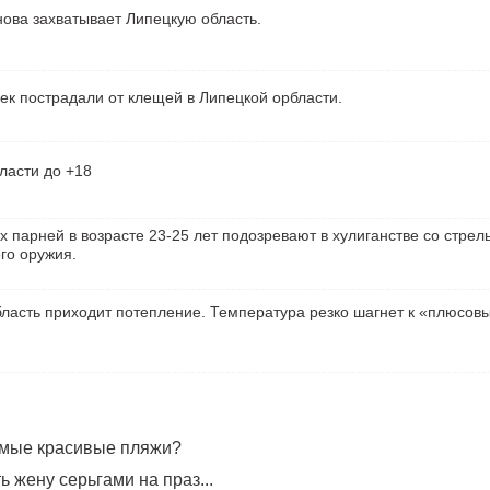
ова захватывает Липецкую область.
ек пострадали от клещей в Липецкой орбласти.
ласти до +18
х парней в возрасте 23-25 лет подозревают в хулиганстве со стрел
го оружия.
ласть приходит потепление. Температура резко шагнет к «плюсов
амые красивые пляжи?
 жену серьгами на праз...