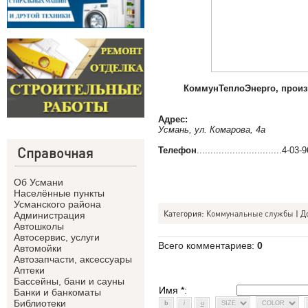
КоммунТеплоЭнерго, произв
Адрес:
Усмань, ул. Комарова, 4а
Справочная
Телефон
...............................4-03-
Об Усмани
Населённые пункты
Усманского района
Категория
:
Коммунальные службы
|
Д
Администрация
Автошколы
Автосервис, услуги
Всего комментариев
:
0
Автомойки
Автозапчасти, аксессуары
Аптеки
Бассейны, бани и сауны
Имя *:
Банки и банкоматы
Библиотеки