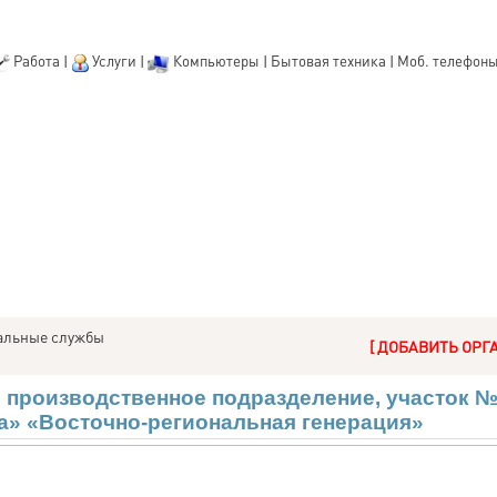
Работа
|
Услуги
|
Компьютеры
|
Бытовая техника
|
Моб. телефон
альные службы
[ ДОБАВИТЬ ОРГ
производ­ственное подразделение, участок №
» «Вос­точно-региональная генерация»