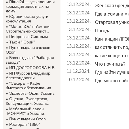
»
Ritual24 — усыпление и
13.12.2024.
Женская бренд
кремация животных на
дому
13.12.2024.
Где в Усмани мн
»
Юридические услуги,
консультация
13.12.2024.
Стартовал уник
»
"МастерОк" в Усмани.
13.12.2024.
Погода
Строительно-хозяйст...
»
Цифровые Системы
13.12.2024.
Квитанции ЛГЭК
»
Такси "Юрий"
13.12.2024.
как отличить по
»
Пункт выдачи заказов
Ozon
13.12.2024.
какие концерты 
»
База отдыха "Рыбацкая
заводь"
13.12.2024.
Что почитать?
»
ИП ДОЛГОПОЛОВА Н.В.
11.12.2024.
Где найти лучши
»
ИП Фурсов Владимир
Александрович
10.12.2024.
Где можно найт
»
"Сахара" - Кафе
быстрого обслуживания.
»
Эксперты-Окон, Усмань
»
Оценка, Экспертиза,
Консультации. Усмань.
»
Мебельный салон
"МОНАРХ" в Усмани.
»
Пункт выдачи Ozon.
»
Ресторан "1850"