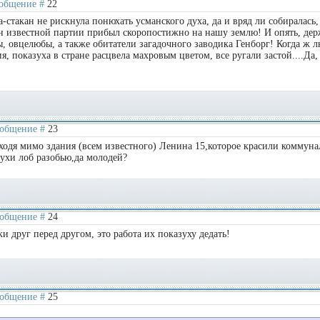
Сообщение #
22
-стакан не рискнула понюхать усманского духа, да и вряд ли собиралась,
н известной партии прибыл скоропостижно на нашу землю! И опять, дер
, овцелюбы, а также обитатели загадочного заводика Генборг! Когда ж 
я, показуха в стране расцвела махровым цветом, все ругали застой....Да,
Сообщение #
23
оходя мимо здания (всем известного) Ленина 15,которое красили коммун
зухи лоб разобью,да молодей?
Сообщение #
24
и друг перед другом, это работа их показуху дедать!
Сообщение #
25