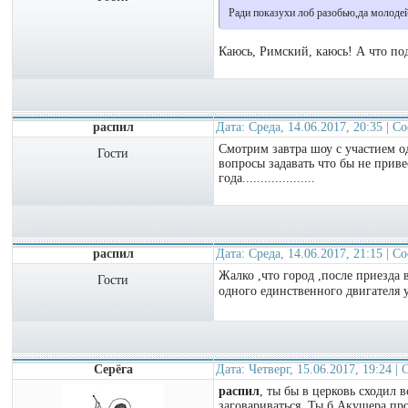
Ради показухи лоб разобью,да молоде
Каюсь, Римский, каюсь! А что под
распил
Дата: Среда, 14.06.2017, 20:35 | 
Смотрим завтра шоу с участием од
Гости
вопросы задавать что бы не прив
года....................
распил
Дата: Среда, 14.06.2017, 21:15 | 
Жалко ,что город ,после приезда 
Гости
одного единственного двигателя 
Серёга
Дата: Четверг, 15.06.2017, 19:24 
распил
, ты бы в церковь сходил в
заговариваться. Ты б Акушера пров