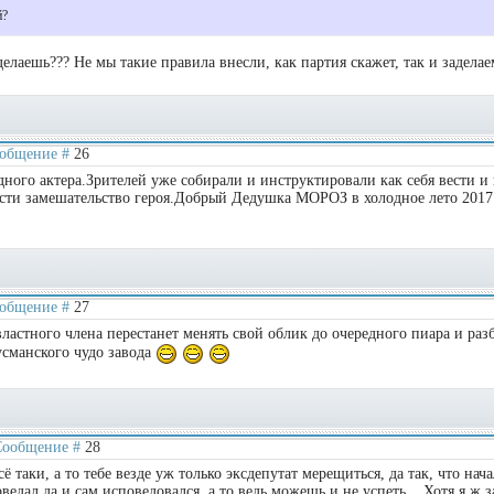
й?
елаешь??? Не мы такие правила внесли, как партия скажет, так и заделае
Сообщение #
26
ного актера.Зрителей уже собирали и инструктировали как себя вести и
ести замешательство героя.Добрый Дедушка МОРОЗ в холодное лето 2017
Сообщение #
27
властного члена перестанет менять свой облик до очередного пиара и раз
усманского чудо завода
| Сообщение #
28
сё таки, а то тебе везде уж только эксдепутат мерещиться, да так, что нача
едал да и сам исповедовался, а то ведь можешь и не успеть... Хотя я ж з