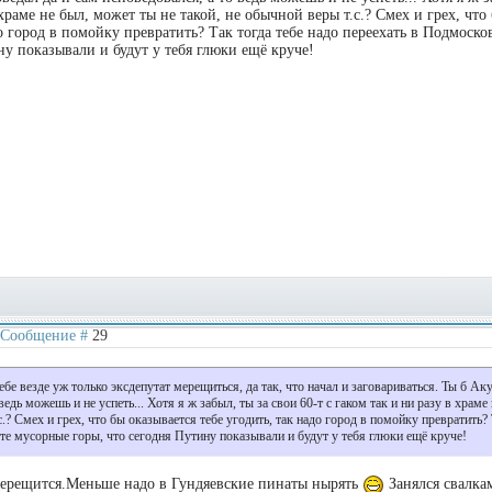
 храме не был, может ты не такой, не обычной веры т.с.? Смех и грех, что
о город в помойку превратить? Так тогда тебе надо переехать в Подмосков
у показывали и будут у тебя глюки ещё круче!
 | Сообщение #
29
тебе везде уж только эксдепутат мерещиться, да так, что начал и заговариваться. Ты б А
ведь можешь и не успеть... Хотя я ж забыл, ты за свои 60-т с гаком так и ни разу в храме
с.? Смех и грех, что бы оказывается тебе угодить, так надо город в помойку превратить? 
 те мусорные горы, что сегодня Путину показывали и будут у тебя глюки ещё круче!
 мерещится.Меньше надо в Гундяевские пинаты нырять
Занялся свалка