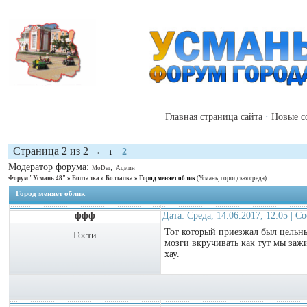
Главная страница сайта
·
Новые с
Страница
2
из
2
2
«
1
Модератор форума:
,
MoDer
Админ
Форум "Усмань 48"
»
Болталка
»
Болталка
»
Город меняет облик
(Усмань, городская среда)
Город меняет облик
ффф
Дата: Среда, 14.06.2017, 12:05 | 
Тот который приезжал был цельн
Гости
мозги вкручивать как тут мы зажи
хау.