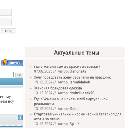
Актуальные темы
»
где в Усмани самые красивые пляжи?
07.08.2025 // Автор:
Gahonaila
»
Хочу порадовать жену серьгами на праздник
15.12.2024 // Автор:
jamalidahoh
»
Женская брендовая одежда
13.12.2024 // Автор:
dmitriikazak90
ет ему
»
Где в Усмани мне искать клуб виртуальной
веты ноу
реальности
13.12.2024 // Автор:
Kolas
»
Стартовал уникальный космический телескоп для
охоты за плане
13.12.2024 // Автор: Sp...X