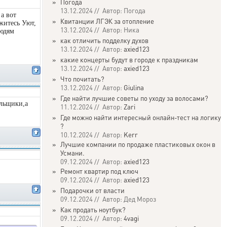
»
Погода
13.12.2024 // Автор: Погода
 а вот
»
Квитанции ЛГЭК за отопление
житесь Уют,
13.12.2024 // Автор: Ника
людям
»
как отличить подделку духов
13.12.2024 // Автор:
axied123
»
какие концерты будут в городе к праздникам
13.12.2024 // Автор:
axied123
»
Что почитать?
13.12.2024 // Автор:
Giulina
»
Где найти лучшие советы по уходу за волосами?
альщики,а
11.12.2024 // Автор:
Zari
»
Где можно найти интересный онлайн-тест на логику
?
10.12.2024 // Автор:
Kerr
»
Лучшие компании по продаже пластиковых окон в
Усмани.
09.12.2024 // Автор:
axied123
»
Ремонт квартир под ключ
09.12.2024 // Автор:
axied123
»
Подарочки от власти
09.12.2024 // Автор: Дед Мороз
»
Как продать ноутбук?
09.12.2024 // Автор:
4vagi