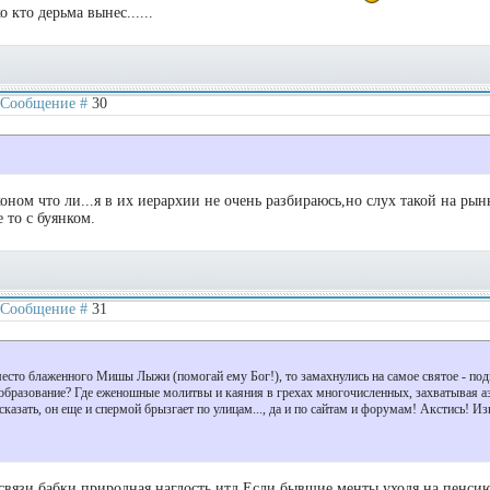
 кто дерьма вынес......
 | Сообщение #
30
оном что ли...я в их иерархии не очень разбираюсь,но слух такой на рын
 то с буянком.
 | Сообщение #
31
а место блаженного Мишы Лыжи (помогай ему Бог!), то замахнулись на самое святое - по
 образование? Где еженошные молитвы и каяния в грехах многочисленных, захватывая а
казать, он еще и спермой брызгает по улицам..., да и по сайтам и форумам! Акстись! Из
 связи,бабки,природная наглость итд.Если бывшие менты уходя на пенсию