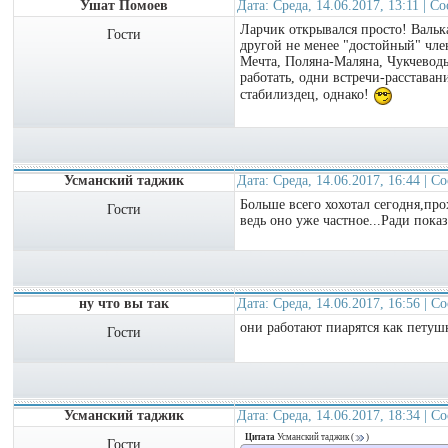
Ушат Помоев
Дата: Среда, 14.06.2017, 13:11 | 
Ларчик открывался просто! Валька
Гости
другой не менее "достойный" чле
Мечта, Поляна-Маляна, Чукчеводы
работать, одни встречи-расставани
стабилиздец, однако!
Усманский таджик
Дата: Среда, 14.06.2017, 16:44 | 
Больше всего хохотал сегодня,пр
Гости
ведь оно уже частное...Ради пока
ну что вы так
Дата: Среда, 14.06.2017, 16:56 | 
они работают пиарятся как петушк
Гости
Усманский таджик
Дата: Среда, 14.06.2017, 18:34 | 
Цитата
Усманский таджик
(
)
Гости