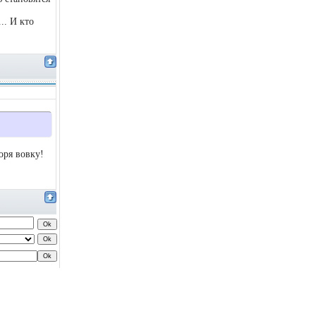
.. И кто
оря вовку!