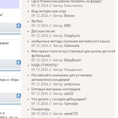
»
Где в Усманском районе половить на фидер?
09.12.2024 // Автор: Константин
»
Ищу интересную игру
м!
09.12.2024 // Автор:
Вилли
»
Футбол
09.12.2024 // Автор:
ВВС
»
Детские песни
09.12.2024 // Автор:
OlegGurin
»
необычные методы изучения английского языка
 какие
09.12.2024 // Автор:
Gahonaila
»
Мне нужен газон искусственный для школы детской
футбольной ,
09.12.2024 // Автор:
BabyBoom
»
КУДА СТУКНУТЬ?
09.12.2024 // Автор: Нежданчик
»
Посоветуйте компанию для установки
автоматических дверей
бора и сбора
09.12.2024 // Автор:
antaressa
»
Оптовые магазины хозтоваров
09.12.2024 // Автор:
alik33
»
Что делать с соседом дебоширом?
09.12.2024 // Автор:
Samodur
»
Генераторы
л и
08.12.2024 // Автор:
axied123
абыл, ты за