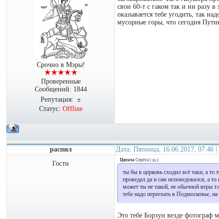
свои 60-т с гаком так и ни разу в
оказывается тебе угодить, так над
мусорные горы, что сегодня Путин
Срочно в Мэры!
Проверенные
Сообщений:
1844
Репутация:
±
Статус:
Offline
распил
Дата: Пятница, 16.06.2017, 07:46
Цитата
Серёга
(
)
Гости
ты бы в церковь сходил всё таки, а то 
проведал да и сам исповедовался, а то 
может ты не такой, не обычной веры т.
тебе надо переехать в Подмосковье, на
Это тебе Борзун везде фотограф