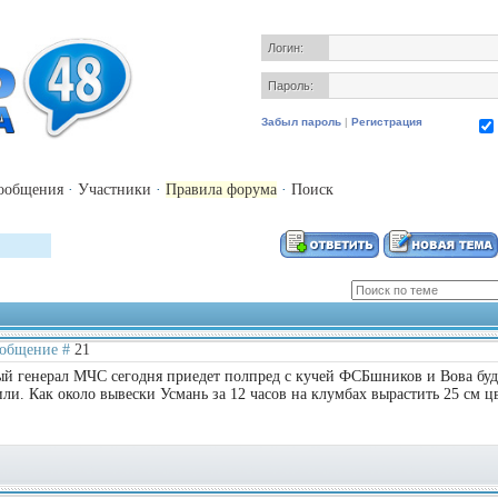
Логин:
Пароль:
Забыл пароль
|
Регистрация
ообщения
·
Участники
·
Правила форума
·
Поиск
Сообщение #
21
ый генерал МЧС сегодня приедет полпред с кучей ФСБшников и Вова буд
ли. Как около вывески Усмань за 12 часов на клумбах вырастить 25 см ц