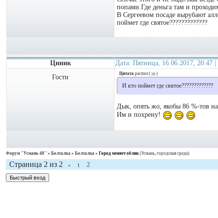
попами.Где деньга там и проходим
В Сергеевом посаде вырубают алл
поймет где святое?????????????
Циник
Дата: Пятница, 16.06.2017, 20:47
Цитата
распил
(
)
Гости
И кто поймет где святое?????????????
Дык, опять жо, якобы 86 %-тов н
Им и похрену!
Форум "Усмань 48"
»
Болталка
»
Болталка
»
Город меняет облик
(Усмань, городская среда)
Страница
2
из
2
2
«
1