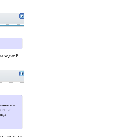
ке ходит.В
дьячим его
зовский
ыди,
 становятся