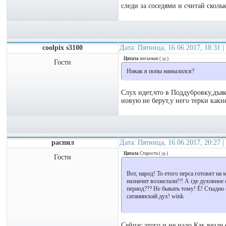
следи за соседями и считай сколько
coolpix s3100
Дата: Пятница, 16.06.2017, 18:31
Цитата
месьежан
(
)
Гости
Никак в попы намылился?
Слух идет,что в Поддубровку,дъяк
новую не берут,у него терки какие
распил
Дата: Пятница, 16.06.2017, 20:27
Цитата
Староста
(
)
Гости
Вот, народ! То етого перса готовят н
назначит возжелали!!! А где духовное
период??? Не бывать тому! Ё! Стыдно с
сатанинский дух! wink
Сейчас этого и не надо.Как везде