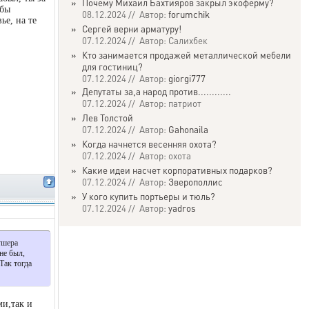
»
Почему Михаил Бахтияров закрыл экоферму?
 бы
08.12.2024 // Автор:
forumchik
ье, на те
»
Сергей верни арматуру!
07.12.2024 // Автор: Салихбек
»
Кто занимается продажей металлической мебели
для гостиниц?
07.12.2024 // Автор:
giorgi777
»
Депутаты за,а народ против............
07.12.2024 // Автор: патриот
»
Лев Толстой
07.12.2024 // Автор:
Gahonaila
»
Когда начнется весенняя охота?
07.12.2024 // Автор: охота
»
Какие идеи насчет корпоративных подарков?
07.12.2024 // Автор:
Зверополлис
»
У кого купить портьеры и тюль?
07.12.2024 // Автор:
yadros
кушера
 не был,
Так тогда
ми,так и