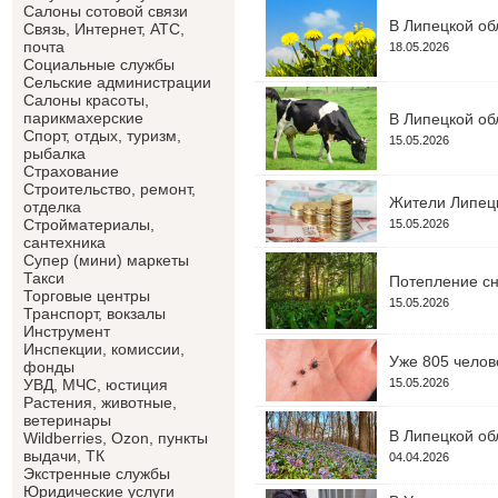
Салоны сотовой связи
В Липецкой об
Связь, Интернет, АТС,
почта
18.05.2026
Социальные службы
Сельские администрации
Салоны красоты,
парикмахерские
В Липецкой об
Спорт, отдых, туризм,
15.05.2026
рыбалка
Страхование
Строительство, ремонт,
Жители Липецк
отделка
Cтройматериалы,
15.05.2026
сантехника
Супер (мини) маркеты
Такси
Потепление сн
Торговые центры
15.05.2026
Транспорт, вокзалы
Инструмент
Инспекции, комиссии,
Уже 805 челов
фонды
15.05.2026
УВД, МЧС, юстиция
Растения, животные,
ветеринары
В Липецкой об
Wildberries, Ozon, пункты
выдачи, ТК
04.04.2026
Экстренные службы
Юридические услуги