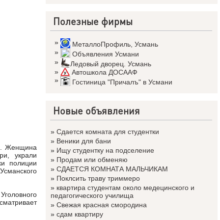
Полезные фирмы
»
МеталлоПрофиль
,
Усмань
»
Объявления Усмани
»
Ледовый дворец. Усмань
»
Автошкола ДОСААФ
»
Гостиница "Причалъ" в Усмани
Новые объявления
»
Сдается комната для студентки
»
Веники для бани
а. Женщина
»
Ищу студентку на подселение
ри, украли
»
Продам или обменяю
ки полиции
»
СДАЕТСЯ КОМНАТА МАЛЬЧИКАМ
 Усманского
»
Поклсить траву триммеро
»
квартира студентам около медецинского и
 Уголовного
педагогического училища
усматривает
»
Свежая красная смородина
»
сдам квартиру