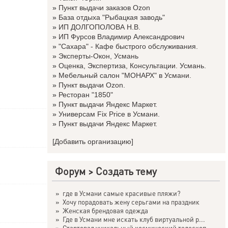
»
Пункт выдачи заказов Ozon
»
База отдыха "Рыбацкая заводь"
»
ИП ДОЛГОПОЛОВА Н.В.
»
ИП Фурсов Владимир Александрович
»
"Сахара" - Кафе быстрого обслуживания.
»
Эксперты-Окон, Усмань
»
Оценка, Экспертиза, Консультации. Усмань.
»
Мебельный салон "МОНАРХ" в Усмани.
»
Пункт выдачи Ozon.
»
Ресторан "1850"
»
Пункт выдачи Яндекс Маркет.
»
Универсам Fix Price в Усмани.
»
Пункт выдачи Яндекс Маркет.
[Добавить организацию]
Форум
>
Создать тему
»
где в Усмани самые красивые пляжи?
»
Хочу порадовать жену серьгами на праздник
»
Женская брендовая одежда
»
Где в Усмани мне искать клуб виртуальной р...
»
Стартовал уникальный космический телескоп ...