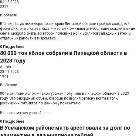
04.12.2023
2217
В области
В ближайшую ночь через территорию Липецкой области пройдет холодный
фронт циклона с юго-запада – местами ожидаются небольшие осадки в виде
снега, мокрого снега, во второй половине ночи усилится западный ветер. В
отдельных районах вечером воз
...
...
0
Подробнее
80 000 тон яблок собрали в Липецкой области в
2023 году.
Admin
28.11.2023
1941
В области
80 тысяч тонн яблок — такой урожай получили в Липецкой области в 2023
году. Это рекордный объём, который позволил региону войти в топ-5
российских субъектов по данному показателю.
В прошлом году урожай с
...
...
0
Подробнее
В Усманском районе мать арестовали за долг по
алиментам в два миллиона рублей.