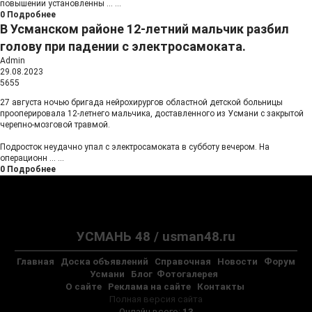
повышении установленны
...
...
0
Подробнее
В Усманском районе 12-летний мальчик разбил
голову при падении с электросамоката.
Admin
29.08.2023
5655
27 августа ночью бригада нейрохирургов областной детской больницы
прооперировала 12-летнего мальчика, доставленного из Усмани с закрытой
черепно-мозговой травмой.
Подросток неудачно упал с электросамоката в субботу вечером. На
операционн
...
...
0
Подробнее
УСМАНЬ 48 / usman48.ru
Главная
Доска объявлений
Справочная
Новости
Форум
Усмани
Блог
Фотогалерея
О сайте
Реклама на сайте
Контакты
Полная версия сайта
Онлайн всего:
13