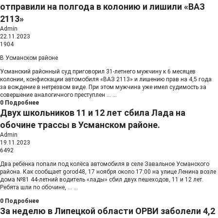
отправили на полгода в колонию и лишили «ВАЗ
2113»
Admin
22.11.2023
1904
В Усманском районе
Усманский районный суд приговорил 31-летнего мужчину к 6 месяцев
колонии, конфискации автомобиля «ВАЗ 2113» и лишению прав на 4,5 года
за вождение в нетрезвом виде. При этом мужчина уже имел судимость за
совершение аналогичного преступлен
...
...
0
Подробнее
Двух школьников 11 и 12 лет сбила Лада на
обочине трассы в Усманском районе.
Admin
19.11.2023
6492
Два ребёнка попали под колёса автомобиля в селе Завальное Усманского
района. Как сообщает gorod48, 17 ноября около 17:00 на улице Ленина возле
дома №81 44-летний водитель «лады» сбил двух пешеходов, 11 и 12 лет.
Ребята шли по обочине,
...
...
0
Подробнее
За неделю в Липецкой области ОРВИ заболели 4,2