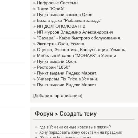
»
Цифровые Системы
»
Такси "Юрий"
»
Пункт выдачи заказов Ozon
»
База отдыха "Рыбацкая заводь"
»
ИП ДОЛГОПОЛОВА Н.В.
»
ИП Фурсов Владимир Александрович
»
"Сахара" - Кафе быстрого обслуживания.
»
Эксперты-Окон, Усмань
»
Оценка, Экспертиза, Консультации. Усмань.
»
Мебельный салон "МОНАРХ" в Усмани.
»
Пункт выдачи Ozon.
»
Ресторан "1850"
»
Пункт выдачи Яндекс Маркет.
»
Универсам Fix Price в Усмани.
»
Пункт выдачи Яндекс Маркет.
[Добавить организацию]
Форум
>
Создать тему
»
где в Усмани самые красивые пляжи?
»
Хочу порадовать жену серьгами на праздник
»
Женская брендовая одежда