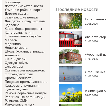
Гостиницы
Достопримечательности
Последние новости:
Усмани и района, парки
Детские сады и
развивающие центры
Потепление в
Для детей и будущих мам
01.06.2026
Здоровье
Кафе, бары, рестораны
Канцтовары, книги
Коммунальные службы
Два авто сго
Мебель
01.06.2026
Медицина
Недвижимость
Школы Усмани, училища,
«Арестный до
коллелжи
Окна и двери
01.06.2026
Одежда, обувь,
аксессуары
Организация праздников,
Ограничения 
фото-видеоуслуги
01.06.2026
Промышленность
Пищевая промышленность
Курьерские компании,
пункты выдачи
В Липецкой о
Ремонт, сервисные центры
18.05.2026
Религиозные организации
Реклама, СМИ
Ритуальные услуги