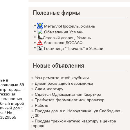
Полезные фирмы
»
МеталлоПрофиль
,
Усмань
»
Объявления Усмани
»
Ледовый дворец. Усмань
»
Автошкола ДОСААФ
»
Гостиница "Причалъ" в Усмани
Новые объявления
»
Усы ремонтантной клубники
ье в
»
Диван раскладной еврокнижка
 площадью 39
»
Сдам квартиру
нтр города –
тежах за
»
Сдаётся Однокомнатная Квартира
а полностью
»
Требуется фармацевт или провизор
обный второй
»
Работв
пичный дом:
»
Продам дом в с. Новоуглянка, ул.Свободная,
че! Не
д.30.
23529555
»
Продам трехкомнатную квартиру в центре
города