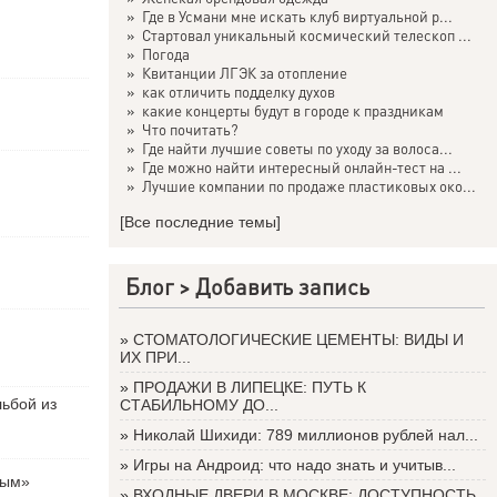
»
Где в Усмани мне искать клуб виртуальной р...
»
Стартовал уникальный космический телескоп ...
»
Погода
»
Квитанции ЛГЭК за отопление
»
как отличить подделку духов
»
какие концерты будут в городе к праздникам
»
Что почитать?
»
Где найти лучшие советы по уходу за волоса...
»
Где можно найти интересный онлайн-тест на ...
»
Лучшие компании по продаже пластиковых око...
[Все последние темы]
Блог >
Добавить запись
»
СТОМАТОЛОГИЧЕСКИЕ ЦЕМЕНТЫ: ВИДЫ И
ИХ ПРИ...
»
ПРОДАЖИ В ЛИПЕЦКЕ: ПУТЬ К
льбой из
СТАБИЛЬНОМУ ДО...
»
Николай Шихиди: 789 миллионов рублей нал...
»
Игры на Андроид: что надо знать и учитыв...
вым»
»
ВХОДНЫЕ ДВЕРИ В МОСКВЕ: ДОСТУПНОСТЬ