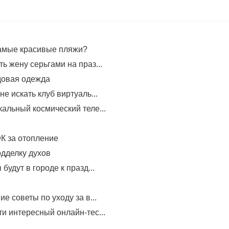
самые красивые пляжи?
ь жену серьгами на праз...
довая одежда
не искать клуб виртуаль...
альный космический теле...
К за отопление
одделку духов
будут в городе к празд...
е советы по уходу за в...
и интересный онлайн-тес...