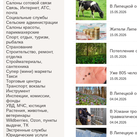
Салоны сотовой связи
В Липецкой о
Связь, Интернет, АТС,
15.05.2026
почта
Социальные службы
Сельские администрации
Салоны красоты,
Жители Липец
парикмахерские
15.05.2026
Спорт, отдых, туризм,
рыбалка
Страхование
Потепление с
Строительство, ремонт,
отделка
15.05.2026
Cтройматериалы,
сантехника
Супер (мини) маркеты
Уже 805 чело
Такси
15.05.2026
Торговые центры
Транспорт, вокзалы
Инструмент
В Липецкой о
Инспекции, комиссии,
04.04.2026
фонды
УВД, МЧС, юстиция
Растения, животные,
В Усмани тро
ветеринары
травматическ
Wildberries, Ozon, пункты
04.04.2026
выдачи, ТК
Экстренные службы
В Липецкую о
Юридические услуги