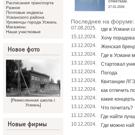
отметкам.
Расписания транспорта
27.01.2026
Разное
Почтовые индексы
Усманского района
Последнее на форуме:
Уроженцы города Усмань
Магазины
07.08.2025.
где в Усмани 
Наши участковые
15.12.2024.
Хочу порадоват
13.12.2024.
Женская брен
Новое фото
13.12.2024.
Где в Усмани м
13.12.2024.
Стартовал уник
13.12.2024.
Погода
13.12.2024.
Квитанции ЛГЭ
13.12.2024.
как отличить п
13.12.2024.
какие концерты 
[
Ремесленная школа г.
Усмань
]
13.12.2024.
Что почитать?
11.12.2024.
Где найти лучши
Новые фирмы
10.12.2024.
Где можно найт