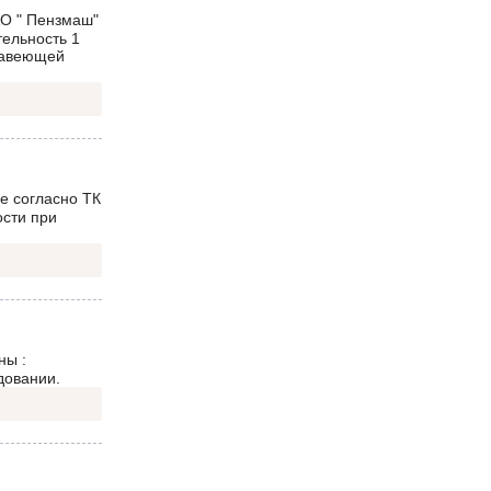
О " Пензмаш"
тельность 1
ржавеющей
е согласно ТК
ости при
ны :
довании.