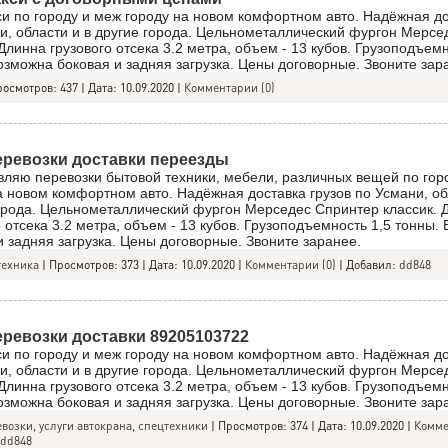
си по городу и меж городу на новом комфортном авто. Надёжная до
и, области и в другие города. Цельнометаллический фургон Мерсе
 Длинна грузового отсека 3.2 метра, объем - 13 кубов. Грузоподъемн
озможна боковая и задняя загрузка. Цены договорные. Звоните зар
росмотров:
437
|
Дата:
10.09.2020
|
Комментарии (0)
еревозки доставки переезды
ляю перевозки бытовой техники, мебели, различных вещей по гор
а новом комфортном авто. Надёжная доставка грузов по Усмани, об
орода. Цельнометаллический фургон Мерседес Спринтер классик. 
о отсека 3.2 метра, объем - 13 кубов. Грузоподъемность 1,5 тонны.
и задняя загрузка. Цены договорные. Звоните заранее.
техника
|
Просмотров:
373
|
Дата:
10.09.2020
|
Комментарии (0)
| Добавил:
dd848
еревозки доставки 89205103722
си по городу и меж городу на новом комфортном авто. Надёжная до
и, области и в другие города. Цельнометаллический фургон Мерсе
 Длинна грузового отсека 3.2 метра, объем - 13 кубов. Грузоподъемн
озможна боковая и задняя загрузка. Цены договорные. Звоните зар
возки, услуги автокрана, спецтехники
|
Просмотров:
374
|
Дата:
10.09.2020
|
Комме
dd848