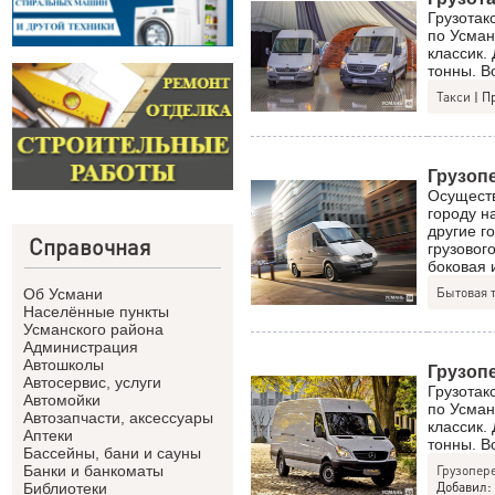
Грузотак
по Усман
классик.
тонны. В
Такси
|
П
Грузоп
Осуществ
городу н
другие г
Справочная
грузовог
боковая 
Бытовая 
Об Усмани
Населённые пункты
Усманского района
Администрация
Автошколы
Грузоп
Автосервис, услуги
Грузотак
Автомойки
по Усман
Автозапчасти, аксессуары
классик.
Аптеки
тонны. В
Бассейны, бани и сауны
Грузопере
Банки и банкоматы
Добавил:
Библиотеки