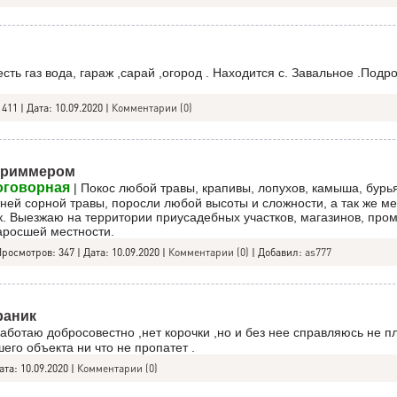
сть газ вода, гараж ,сарай ,огород . Находится с. Завальное .Подр
411
|
Дата:
10.09.2020
|
Комментарии (0)
триммером
оговорная
| Покос любой травы, крапивы, лопухов, камыша, бурь
ней сорной травы, поросли любой высоты и сложности, а так же м
к. Выезжаю на территории приусадебных участков, магазинов, про
аросшей местности.
Просмотров:
347
|
Дата:
10.09.2020
|
Комментарии (0)
| Добавил:
as777
раник
работаю добросовестно ,нет корочки ,но и без нее справляюсь не п
его объекта ни что не пропатет .
ата:
10.09.2020
|
Комментарии (0)