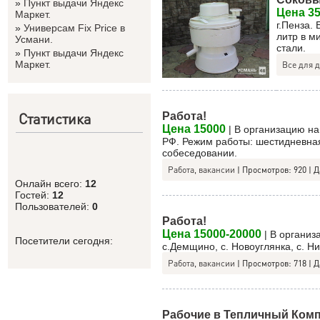
»
Пункт выдачи Яндекс
Цена 3
Маркет.
г.Пенза.
»
Универсам Fix Price в
литр в м
Усмани.
стали.
»
Пункт выдачи Яндекс
Маркет.
Все для 
Статистика
Работа!
Цена 15000
| В организацию на
РФ. Режим работы: шестидневная
собеседовании.
Работа, вакансии
|
Просмотров:
920
|
Д
Онлайн всего:
12
Гостей:
12
Пользователей:
0
Работа!
Цена 15000-20000
| В организ
Посетители сегодня:
с.Демщино, с. Новоуглянка, с. 
Работа, вакансии
|
Просмотров:
718
|
Д
Рабочие в Тепличный Ком