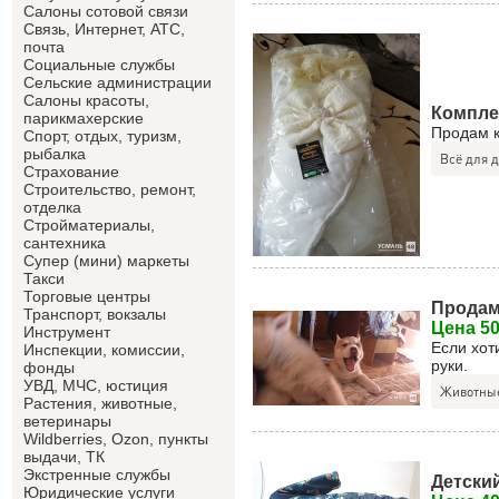
Салоны сотовой связи
Связь, Интернет, АТС,
почта
Социальные службы
Сельские администрации
Салоны красоты,
Компле
парикмахерские
Продам к
Спорт, отдых, туризм,
рыбалка
Всё для 
Страхование
Строительство, ремонт,
отделка
Cтройматериалы,
сантехника
Супер (мини) маркеты
Такси
Торговые центры
Продам
Транспорт, вокзалы
Цена 50
Инструмент
Если хот
Инспекции, комиссии,
руки.
фонды
УВД, МЧС, юстиция
Животные
Растения, животные,
ветеринары
Wildberries, Ozon, пункты
выдачи, ТК
Экстренные службы
Детски
Юридические услуги