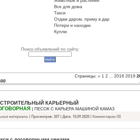
Животные и растения
Все для дома
Такси
Отдам даром, приму в дар
Потери и находки
Куплю
Поиск объявлений по сайту:
Страницы
:
«
1
2
...
2018
2019
2
500
 СТРОИТЕЛЬНЫЙ КАРЬЕРНЫЙ
ДОГОВОРНАЯ
| ПЕСОК С КАРЬЕРА МАШИНОЙ КАМАЗ
ьные материалы
|
Просмотров:
357
|
Дата:
10.09.2020
|
Комментарии (0)
акси с договорными ценами