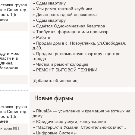
»
Сдам квартииу
ставка грузов
»
Усы ремонтантной клубники
дес Спринтер
ость 1,5
»
Диван раскладной еврокнижка
анее
»
Сдам квартиру
»
Сдаётся Однокомнатная Квартира
»
Требуется фармацевт или провизор
»
Работв
»
Продам дом в с. Новоуглянка, ул.Свободная,
д.30.
оду и меж
»
Продам трехкомнатную квартиру в центре
ласти и в
города
Длинна
»
Чистка и ремонт колодцев
 Возможна
»
РЕМОНТ БЫТОВОЙ ТЕХНИКИ
[Добавить объявление]
Новые фирмы
ставка грузов
»
Ritual24 — усыпление и кремация животных на
дес Спринтер
дому
ость 1,5
анее
»
Юридические услуги, консультация
»
"МастерОк" в Усмани. Строительно-хозяйст...
нтарии (0)
|
»
Цифровые Системы