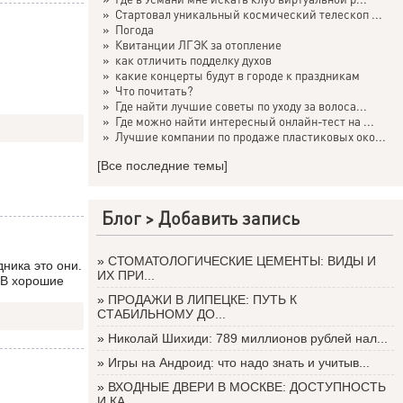
»
Стартовал уникальный космический телескоп ...
»
Погода
»
Квитанции ЛГЭК за отопление
»
как отличить подделку духов
»
какие концерты будут в городе к праздникам
»
Что почитать?
»
Где найти лучшие советы по уходу за волоса...
»
Где можно найти интересный онлайн-тест на ...
»
Лучшие компании по продаже пластиковых око...
[Все последние темы]
Блог >
Добавить запись
»
СТОМАТОЛОГИЧЕСКИЕ ЦЕМЕНТЫ: ВИДЫ И
дника это они.
ИХ ПРИ...
 В хорошие
»
ПРОДАЖИ В ЛИПЕЦКЕ: ПУТЬ К
СТАБИЛЬНОМУ ДО...
»
Николай Шихиди: 789 миллионов рублей нал...
»
Игры на Андроид: что надо знать и учитыв...
»
ВХОДНЫЕ ДВЕРИ В МОСКВЕ: ДОСТУПНОСТЬ
И КА...