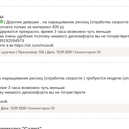
цы
00
| Дорогие девушки , на наращивание ресниц (отработка скорости
оплата только за материал 400 р)
держатся прекрасно, время 3 часа возможно чуть меньше
ка очень удобная поэтому никакого дискомфорта вы не почувствуе
 89192594974
е в вк https://vk.com/mosvik
 здоровье
|
Просмотров:
534
|
Дата:
10.09.2020
|
Комментарии (0)
а наращивание ресниц (отработка скорости ) требуются модели (оп
емя 3 часа возможно чуть меньше
му никакого дискомфорта вы не почувствуете
svik
|
Дата:
10.09.2020
|
Комментарии (0)
жималка "Салют"