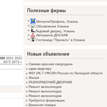
Полезные фирмы
»
МеталлоПрофиль
,
Усмань
»
Объявления Усмани
»
Ледовый дворец. Усмань
»
Автошкола ДОСААФ
»
Гостиница "Причалъ" в Усмани
Новые объявления
020
2021
2022
...
2072
2073
»
»
Свежая красная смородина
»
сдам квартиру
»
ФКУ ИК-7 УФСИН России по Липецкой области
»
Жильё
»
РАЗНОРАБОЧИЙ,ДВОРНИК
»
Ремонт велосипедов
»
Ремонт велосипедов
»
Ремонт велосипедов
»
Требуется формовщик
»
Вакансия повара