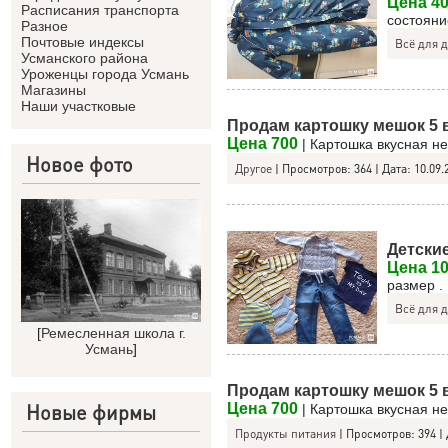
Цена 4
Расписания транспорта
состояни
Разное
Почтовые индексы
Всё для 
Усманского района
Уроженцы города Усмань
Магазины
Наши участковые
Продам картошку мешок 5 в
Цена 700
| Картошка вкусная н
Новое фото
Другое
|
Просмотров:
364
|
Дата:
10.09.
Детски
Цена 1
размер .
Всё для 
[
Ремесленная школа г.
Усмань
]
Продам картошку мешок 5 в
Новые фирмы
Цена 700
| Картошка вкусная н
Продукты питания
|
Просмотров:
394
|