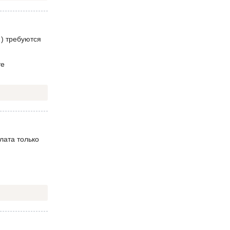
 ) требуются
те
лата только