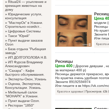
»
Ritual24 — усыпление и
кремация животных на
дому
Ресни
»
Юридические услуги,
консультация
Цена 4
»
"МастерОк" в Усмани.
модели (
Строительно-хозяйст...
Ресницы 
Но кушет
»
Цифровые Системы
Звоните
»
Такси "Юрий"
Или пишит
»
Пункт выдачи заказов
Красота и
Ozon
»
База отдыха "Рыбацкая
заводь"
»
ИП ДОЛГОПОЛОВА Н.В.
Ресницы
»
ИП Фурсов Владимир
Цена 400
Александрович
| Дорогие девушки , н
за материал 400 р)
»
"Сахара" - Кафе
Ресницы держатся прекрасно, вр
быстрого обслуживания.
Но кушетка очень удобная поэто
»
Эксперты-Окон, Усмань
Звоните 89192594974
»
Оценка, Экспертиза,
Или пишите в вк https://vk.com/mo
Консультации. Усмань.
Красота и здоровье
|
Просмотров:
436
»
Мебельный салон
"МОНАРХ" в Усмани.
»
Пункт выдачи Ozon.
»
Ресторан "1850"
Соковы