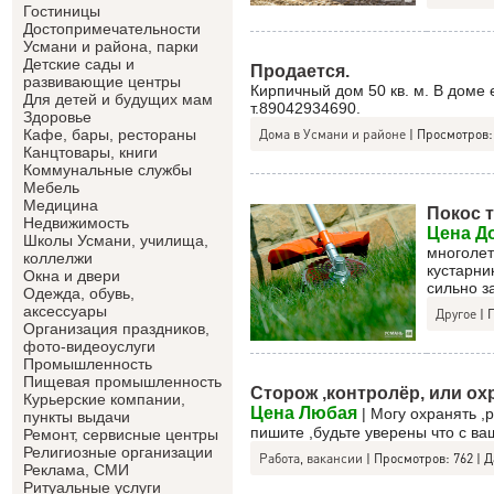
Гостиницы
Достопримечательности
Усмани и района, парки
Детские сады и
Продается.
развивающие центры
Кирпичный дом 50 кв. м. В доме е
Для детей и будущих мам
т.89042934690.
Здоровье
Дома в Усмани и районе
|
Просмотров:
Кафе, бары, рестораны
Канцтовары, книги
Коммунальные службы
Мебель
Медицина
Покос 
Недвижимость
Цена Д
Школы Усмани, училища,
многолет
коллелжи
кустарни
Окна и двери
сильно з
Одежда, обувь,
аксессуары
Другое
|
Организация праздников,
фото-видеоуслуги
Промышленность
Пищевая промышленность
Сторож ,контролёр, или ох
Курьерские компании,
Цена Любая
| Могу охранять ,
пункты выдачи
пишите ,будьте уверены что с ваш
Ремонт, сервисные центры
Религиозные организации
Работа, вакансии
|
Просмотров:
762
|
Д
Реклама, СМИ
Ритуальные услуги