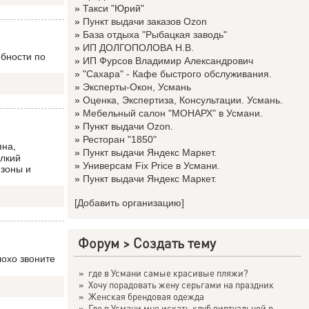
»
Такси "Юрий"
»
Пункт выдачи заказов Ozon
»
База отдыха "Рыбацкая заводь"
»
ИП ДОЛГОПОЛОВА Н.В.
обности по
»
ИП Фурсов Владимир Александрович
»
"Сахара" - Кафе быстрого обслуживания.
»
Эксперты-Окон, Усмань
»
Оценка, Экспертиза, Консультации. Усмань.
»
Мебельный салон "МОНАРХ" в Усмани.
»
Пункт выдачи Ozon.
»
Ресторан "1850"
яна,
»
Пункт выдачи Яндекс Маркет.
елкий
»
Универсам Fix Price в Усмани.
мзоны и
»
Пункт выдачи Яндекс Маркет.
[Добавить организацию]
Форум
>
Создать тему
лохо звоните
»
где в Усмани самые красивые пляжи?
»
Хочу порадовать жену серьгами на праздник
»
Женская брендовая одежда
»
Где в Усмани мне искать клуб виртуальной р...